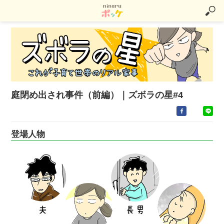
庭閉め出され事件（前編）｜ズボラの星#4
登場人物