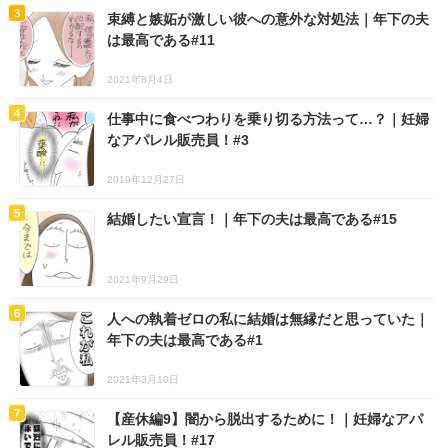
束縛と嫉妬が激しい彼への意外な対処法｜年下の夫
は最高である#11
2021年8月4日
仕事中に食べつわりを乗り切る方法って…？｜妊婦
なアパレル販売員！#3
2019年12月27日
結婚したい宣言！｜年下の夫は最高である#15
2021年9月29日
人への執着ゼロの私に結婚は無縁だと思っていた｜
年下の夫は最高である#1
2021年3月10日
【産休編9】闇から脱出するために！｜妊婦なアパ
レル販売員！#17