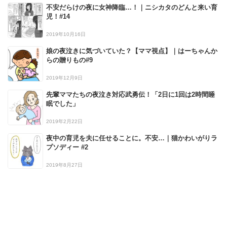
不安だらけの夜に女神降臨…！｜ニシカタのどんと来い育
児！#14
2019年10月16日
娘の夜泣きに気づいていた？【ママ視点】｜はーちゃんか
らの贈りもの#9
2019年12月9日
先輩ママたちの夜泣き対応武勇伝！「2日に1回は2時間睡
眠でした」
2019年2月22日
夜中の育児を夫に任せることに。不安…｜猫かわいがりラ
プソディー #2
2019年8月27日