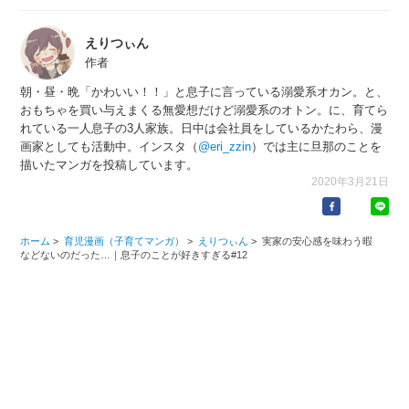
えりつぃん
作者
朝・昼・晩「かわいい！！」と息子に言っている溺愛系オカン。と、
おもちゃを買い与えまくる無愛想だけど溺愛系のオトン。に、育てら
れている一人息子の3人家族。日中は会社員をしているかたわら、漫
画家としても活動中。インスタ（
@eri_zzin
）では主に旦那のことを
描いたマンガを投稿しています。
2020年3月21日
ホーム
>
育児漫画（子育てマンガ）
>
えりつぃん
>
実家の安心感を味わう暇
などないのだった…｜息子のことが好きすぎる#12