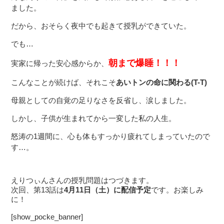
ました。
だから、おそらく夜中でも起きて授乳ができていた。
でも…
朝まで爆睡！！！
実家に帰った安心感からか、
こんなことが続けば、それこそ
あいトンの命に関わる(T-T)
母親としての自覚の足りなさを反省し、涙しました。
しかし、子供が生まれてから一変した私の人生。
怒涛の1週間に、心も体もすっかり疲れてしまっていたので
す…。
えりつぃんさんの授乳問題はつづきます。
次回、第13話は
4月11日（土）に配信予定
です。お楽しみ
に！
[show_pocke_banner]