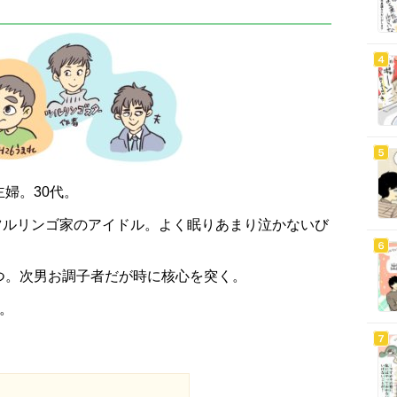
婦。30代。
。ツルリンゴ家のアイドル。よく眠りあまり泣かないび
つ。次男お調子者だが時に核心を突く。
。