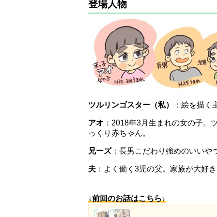
登場人物
ツルリンゴスター（私）
：絵を描く主
アオ
：2018年3月生まれの女の子
っくり赤ちゃん。
兄ーズ
：長男こだわり強めのいいや
夫
：よく働く3児の父。家族が大好き
↓前回のお話はこちら↓