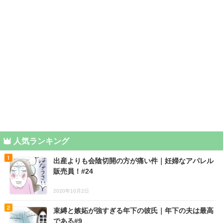
人気ランキング
出産よりも会陰切開の方が痛い件｜妊婦なアパレル
販売員！#24
2020年10月2日
束縛と嫉妬が強すぎる年下の彼氏｜年下の夫は最高
である#9