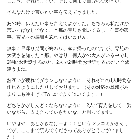
しまう。それはまずい。そして何より自分の心が辛い。
そんなわけで言いたい事を伝えてきました。
あの時、伝えたい事を言えてよかった。もちろん私だけが
言いっぱなしでなく、旦那の意見も聞いてるし、仕事や家
事、育児への感謝も忘れてはいません。
無事に里帰り期間が終わり、家に帰ったのですが、育児の
大変さを知った旦那。やはり、何人かの大人がいる中で1、
2時間お世話するのと、2人で24時間お世話するのだと全然
違うよね。
お互いが疲れてダウンしないように、それぞれの1人時間を
作れるようにしたりしております。（その対応の旦那があ
まりにも神すぎてTwitterでよく呟いてます。）
どちらかがしんどくならないように、2人で育児をして、労
いながら、支え合っていきたいな、と思ってます。
いやはや、あとがきなげーよ！！というツッコミがきそう
でが、ここまで読んでくださってありがとうございまし
た！