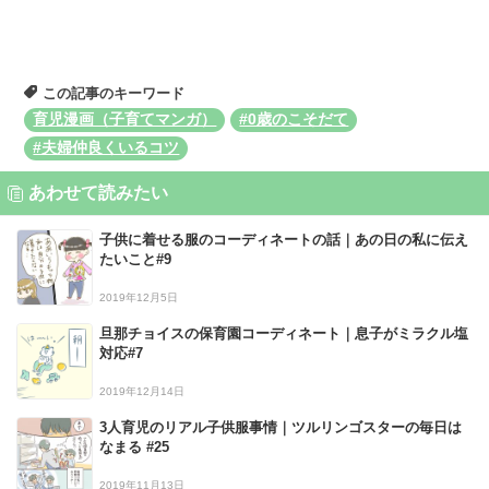
この記事のキーワード
育児漫画（子育てマンガ）
#0歳のこそだて
#夫婦仲良くいるコツ
あわせて読みたい
子供に着せる服のコーディネートの話｜あの日の私に伝え
たいこと#9
2019年12月5日
旦那チョイスの保育園コーディネート｜息子がミラクル塩
対応#7
2019年12月14日
3人育児のリアル子供服事情｜ツルリンゴスターの毎日は
なまる #25
2019年11月13日