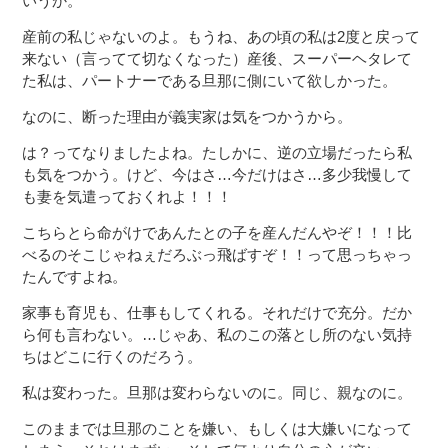
いうか。
産前の私じゃないのよ。もうね、あの頃の私は2度と戻って
来ない（言ってて切なくなった）産後、スーパーヘタレて
た私は、パートナーである旦那に側にいて欲しかった。
なのに、断った理由が義実家は気をつかうから。
は？ってなりましたよね。たしかに、逆の立場だったら私
も気をつかう。けど、今はさ…今だけはさ…多少我慢して
も妻を気遣っておくれよ！！！
こちらとら命がけであんたとの子を産んだんやぞ！！！比
べるのそこじゃねぇだろぶっ飛ばすぞ！！って思っちゃっ
たんですよね。
家事も育児も、仕事もしてくれる。それだけで充分。だか
ら何も言わない。…じゃあ、私のこの落とし所のない気持
ちはどこに行くのだろう。
私は変わった。旦那は変わらないのに。同じ、親なのに。
このままでは旦那のことを嫌い、もしくは大嫌いになって