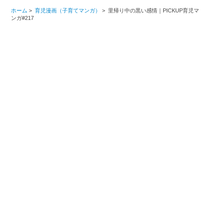
ホーム
>
育児漫画（子育てマンガ）
>
里帰り中の黒い感情｜PICKUP育児マ
ンガ#217