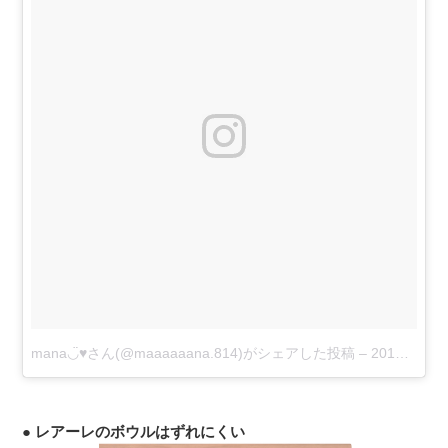
mana◡̈♥︎さん(@maaaaaana.814)がシェアした投稿
–
2018年 6月月11日午前4時18分PDT
● レアーレのボウルはずれにくい