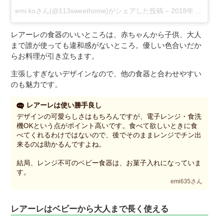
emi.koさん(@113sweethome)がシェアした投稿
–
2018年 7月月12日午前2時33分PDT
レアーレの食器のいいところは、赤ちゃんから子供、大人
まで誰が使っても違和感がないところ。優しい色合いだか
らお料理が引き立ちます。
主張しすぎないデザインなので、他の食器と合わせやすい
のも魅力です。
レアーレは使い勝手良し
デザインの可愛らしさはもちろんですが、電子レンジ・食洗
機OKという点がポイント高いです。食べて欲しいときに食
べてくれるわけではないので、後でそのままレンジでチン出
来るのは助かるんですよね。
結局、レンジ不可のベビー食器は、お菓子入れになっていま
す。
emi635さん
レアーレはベビーから大人まで長く使える