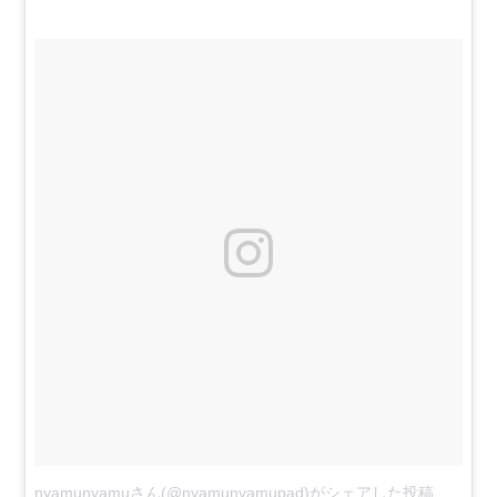
nyamunyamuさん(@nyamunyamupad)がシェアした投稿
–
201