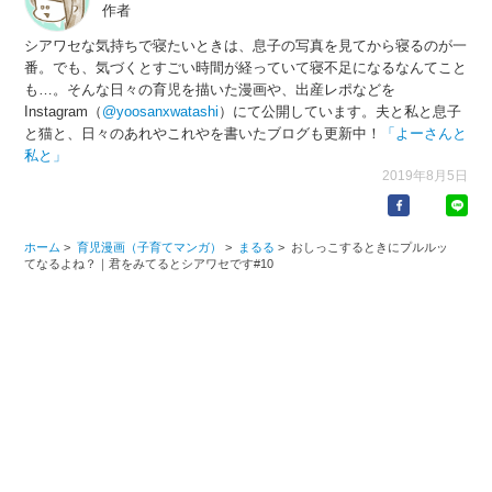
作者
シアワセな気持ちで寝たいときは、息子の写真を見てから寝るのが一
番。でも、気づくとすごい時間が経っていて寝不足になるなんてこと
も…。そんな日々の育児を描いた漫画や、出産レポなどを
Instagram（
@yoosanxwatashi
）にて公開しています。夫と私と息子
と猫と、日々のあれやこれやを書いたブログも更新中！
「よーさんと
私と」
2019年8月5日
ホーム
>
育児漫画（子育てマンガ）
>
まるる
>
おしっこするときにプルルッ
てなるよね？｜君をみてるとシアワセです#10