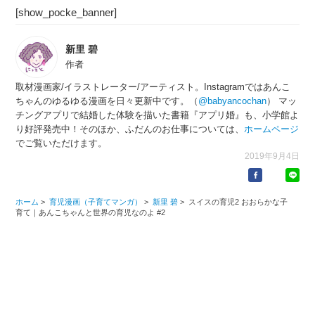
[show_pocke_banner]
新里 碧
作者
取材漫画家/イラストレーター/アーティスト。Instagramではあんこ
ちゃんのゆるゆる漫画を日々更新中です。（
@babyancochan
） マッ
チングアプリで結婚した体験を描いた書籍『アプリ婚』も、小学館よ
り好評発売中！そのほか、ふだんのお仕事については、
ホームページ
でご覧いただけます。
2019年9月4日
ホーム
>
育児漫画（子育てマンガ）
>
新里 碧
>
スイスの育児2 おおらかな子
育て｜あんこちゃんと世界の育児なのよ #2