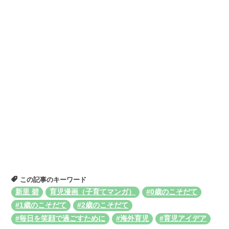
この記事のキーワード
新里 碧
育児漫画（子育てマンガ）
#0歳のこそだて
#1歳のこそだて
#2歳のこそだて
#毎日を笑顔で過ごすために
#海外育児
#育児アイデア