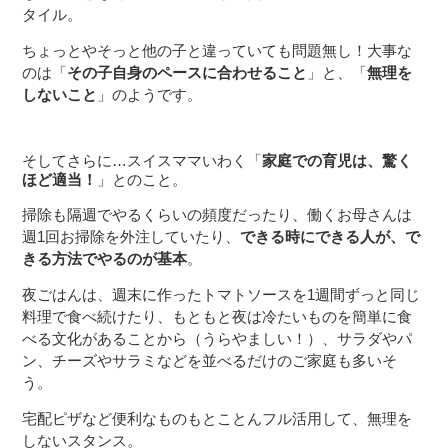
タイル。
ちょっとやそっと他の子と違っていても問題無し！大事な
のは「
その子自身のペースに合わせること
」と、「
無理を
しないこと
」のようです。
そしてさらに…スイスママいわく「
家庭での育児は、驚く
ほど適当！
」とのこと。
掃除も隔週でやるくらいの頻度だったり、働くお母さんは
週1回お掃除を外注していたり、
できる時にできる人が、で
きる方法でやるのが基本
。
夜ごはんは、週末に作ったトマトソースを1週間ずっと同じ
料理で食べ続けたり、もともと夜は冷たいものを簡単に食
べる文化があることから（うらやましい！）、サラダやパ
ン、チーズやサラミなどを並べるだけのご家庭も多いそ
う。
宅配ピザなど便利なものもとことんフル活用して、無理を
しないスタンス。