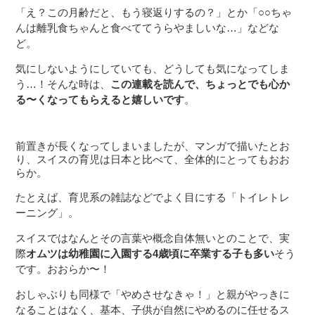
「え？この月齢だと、もう寝返りするの？」とか「○○ちゃ
んは離乳食ちゃんと食べててうらやましいな…」などな
ど。
気にしないようにしていても、どうしても気になってしま
う…！そんな時は、
この連載を読んで、ちょっとでも心か
る〜くなってもらえると嬉しいです
。
前置きが長くなってしまいましたが、マンガで描いたとお
り、スイスの育児は日本と比べて、全体的にとってもおお
らか。
たとえば、育児系の雑誌などでよく目にする「トイレトレ
ーニング」。
スイスではなんとその言葉や概念自体無いとのことで、実
際
オムツは幼稚園に入園する4歳頃に卒業する子も多い
そう
です。おおらか〜！
おしゃぶりも同様で「やめさせなきゃ！」と親がやっきに
なることはなく、基本、子供が自然にやめるのに任せるス