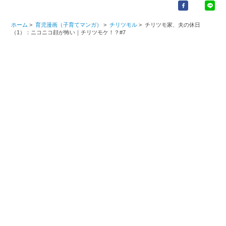
ホーム
>
育児漫画（子育てマンガ）
>
チリツモル
>
チリツモ家、夫の休日
（1）：ニコニコ顔が怖い｜チリツモケ！？#7