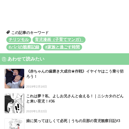
この記事のキーワード
チリツモル
育児漫画（子育てマンガ）
#パパの観察記録
#家族と過ごす時間
あわせて読みたい
《赤ちゃんの歯磨き大成功★作戦》イヤイヤはこう乗り切
ろう！
2019年2月16日
これは夢？私、よしお兄さんと会える！｜ニシカタのどん
と来い育児！#36
2020年1月22日
娘に笑ってほしくて必死｜うちの旦那の育児観察日記#3