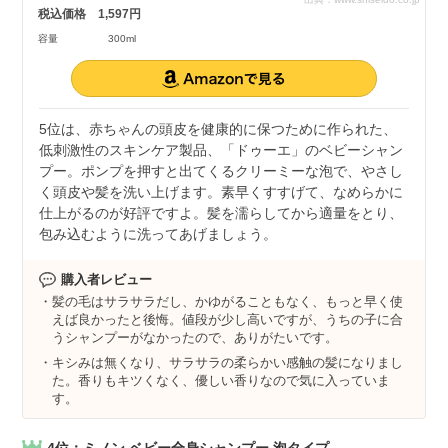
税込価格
1,597円
容量
300ml
5位は、赤ちゃんの頭皮を健康的に保つために作られた、
低刺激性のスキンケア製品、「ドゥーエ」のベビーシャン
プー。ポンプを押すと出てくるクリーミーな泡で、やさし
く頭皮や髪を洗い上げます。素早くすすげて、なめらかに
仕上がるのが好評ですよ。髪を濡らしてから適量をとり、
包み込むように洗ってあげましょう。
購入者レビュー
髪の毛はサラサラだし、かゆがることもなく、もっと早く使
えば良かったと後悔。値段が少し高いですが、うちの子に合
うシャンプーがなかったので、ありがたいです。
キシみは無くなり、サラサラの柔らかい感触の髪になりまし
た。香りもキツくなく、優しい香りなので気に入っていま
す。
4位：ミノン ベビー全身シャンプー 泡タイプ