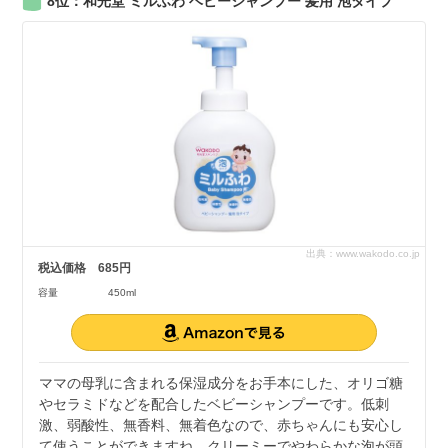
8位：和光堂 ミルふわ ベビーシャンプー 髪用 泡タイプ
出典：www.wakodo.co.jp
税込価格
685円
容量
450ml
ママの母乳に含まれる保湿成分をお手本にした、オリゴ糖
やセラミドなどを配合したベビーシャンプーです。低刺
激、弱酸性、無香料、無着色なので、赤ちゃんにも安心し
て使うことができますね。クリーミーでやわらかな泡が頭