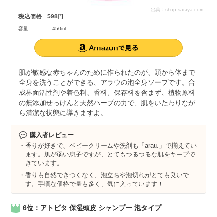
出典：shop.saraya.com
税込価格
598円
容量
450ml
肌が敏感な赤ちゃんのために作られたのが、頭から体まで
全身を洗うことができる、アラウの泡全身ソープです。合
成界面活性剤や着色料、香料、保存料を含まず、植物原料
の無添加せっけんと天然ハーブの力で、肌をいたわりなが
ら清潔な状態に導きますよ。
購入者レビュー
香りが好きで、ベビークリームや洗剤も「arau.」で揃えてい
ます。肌が弱い息子ですが、とてもつるつるな肌をキープで
きています。
香りも自然できつくなく、泡立ちや泡切れがとても良いで
す。手頃な価格で量も多く、気に入っています！
6位：アトピタ 保湿頭皮 シャンプー 泡タイプ