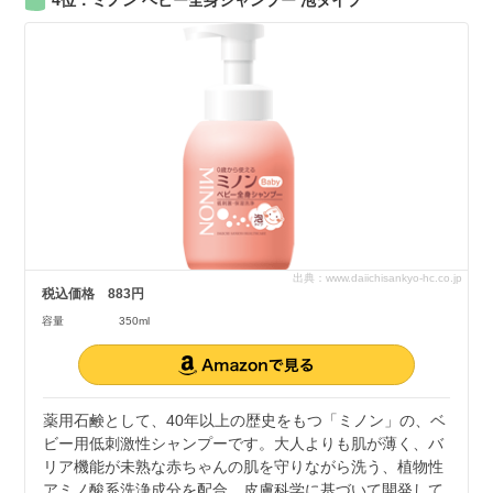
出典：www.daiichisankyo-hc.co.jp
税込価格
883円
容量
350ml
薬用石鹸として、40年以上の歴史をもつ「ミノン」の、ベ
ビー用低刺激性シャンプーです。大人よりも肌が薄く、バ
リア機能が未熟な赤ちゃんの肌を守りながら洗う、植物性
アミノ酸系洗浄成分を配合。皮膚科学に基づいて開発して