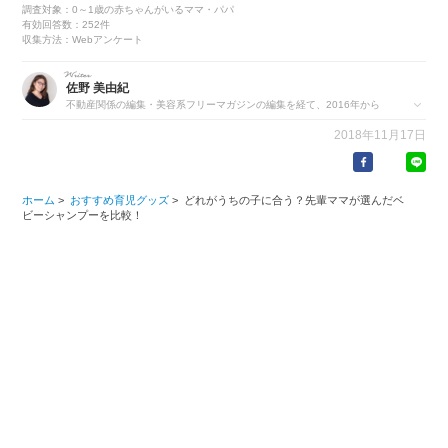
調査対象：0～1歳の赤ちゃんがいるママ・パパ
有効回答数：252件
収集方法：Webアンケート
佐野 美由紀
不動産関係の編集・美容系フリーマガジンの編集を経て、2016年から
「こそだてハック」「ninaru baby」に編集者としてジョイン。1児の男
2018年11月17日
の子を育てています。流行りのグッズを買ってみたい・とにかく比較し
て気に入った1点をみつけたい性分です。
https://eversense.co.jp/member/sano-miyuki
ホーム
>
おすすめ育児グッズ
>
どれがうちの子に合う？先輩ママが選んだベ
ビーシャンプーを比較！