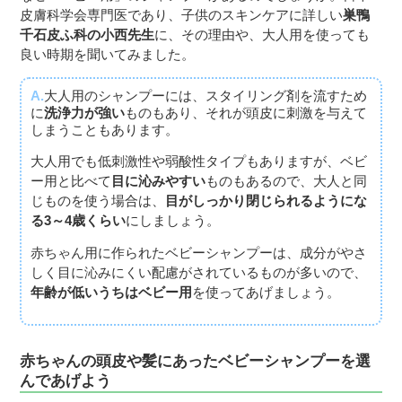
皮膚科学会専門医であり、子供のスキンケアに詳しい
巣鴨
千石皮ふ科の小西先生
に、その理由や、大人用を使っても
良い時期を聞いてみました。
A.
大人用のシャンプーには、スタイリング剤を流すため
に
洗浄力が強い
ものもあり、それが頭皮に刺激を与えて
しまうこともあります。
大人用でも低刺激性や弱酸性タイプもありますが、ベビ
ー用と比べて
目に沁みやすい
ものもあるので、大人と同
じものを使う場合は、
目がしっかり閉じられるようにな
る3～4歳くらい
にしましょう。
赤ちゃん用に作られたベビーシャンプーは、成分がやさ
しく目に沁みにくい配慮がされているものが多いので、
年齢が低いうちはベビー用
を使ってあげましょう。
赤ちゃんの頭皮や髪にあったベビーシャンプーを選
んであげよう