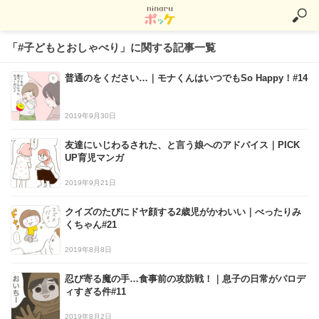
「#子どもとおしゃべり」に関する記事一覧
普通のをください…｜モナくんはいつでもSo Happy！#14
2019年9月30日
友達にいじわるされた、と言う娘へのアドバイス｜PICK
UP育児マンガ
2019年9月21日
クイズのたびにドヤ顔する2歳児がかわいい｜べったりみ
くちゃん#21
2019年8月8日
忍び寄る魔の手…食事前の攻防戦！｜息子の日常がパロデ
ィすぎる件#11
2019年8月2日