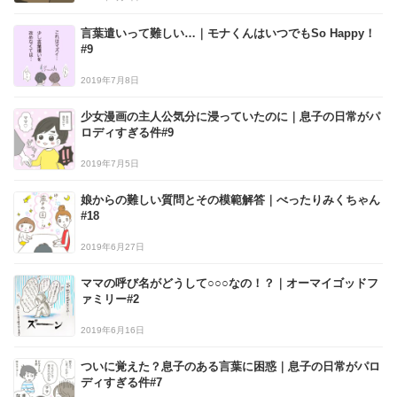
言葉遣いって難しい…｜モナくんはいつでもSo Happy！
#9
2019年7月8日
少女漫画の主人公気分に浸っていたのに｜息子の日常がパ
ロディすぎる件#9
2019年7月5日
娘からの難しい質問とその模範解答｜べったりみくちゃん
#18
2019年6月27日
ママの呼び名がどうして○○○なの！？｜オーマイゴッドフ
ァミリー#2
2019年6月16日
ついに覚えた？息子のある言葉に困惑｜息子の日常がパロ
ディすぎる件#7