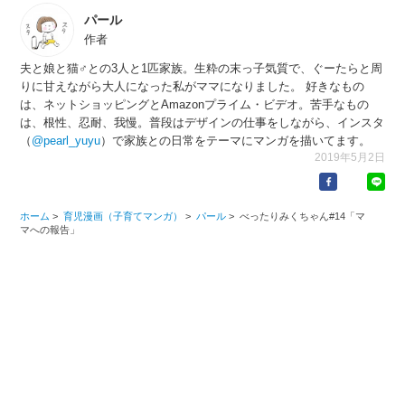
パール
作者
夫と娘と猫♂との3人と1匹家族。生粋の末っ子気質で、ぐーたらと周
りに甘えながら大人になった私がママになりました。 好きなもの
は、ネットショッピングとAmazonプライム・ビデオ。苦手なもの
は、根性、忍耐、我慢。普段はデザインの仕事をしながら、インスタ
（
@pearl_yuyu
）で家族との日常をテーマにマンガを描いてます。
2019年5月2日
ホーム
>
育児漫画（子育てマンガ）
>
パール
>
べったりみくちゃん#14「マ
マへの報告」