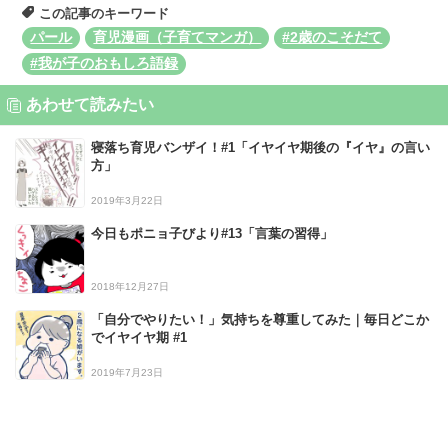
この記事のキーワード
パール
育児漫画（子育てマンガ）
#2歳のこそだて
#我が子のおもしろ語録
あわせて読みたい
寝落ち育児バンザイ！#1「イヤイヤ期後の『イヤ』の言い
方」
2019年3月22日
今日もポニョ子びより#13「言葉の習得」
2018年12月27日
「自分でやりたい！」気持ちを尊重してみた｜毎日どこか
でイヤイヤ期 #1
2019年7月23日