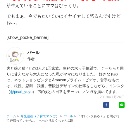
芽生えていることにママはびっくり。
でもまぁ、今でもたいていはイヤイヤして怒るんですけど
ね…。
[show_pocke_banner]
パール
作者
夫と娘と猫♂との3人と1匹家族。生粋の末っ子気質で、ぐーたらと周
りに甘えながら大人になった私がママになりました。 好きなもの
は、ネットショッピングとAmazonプライム・ビデオ。苦手なもの
は、根性、忍耐、我慢。普段はデザインの仕事をしながら、インスタ
（
@pearl_yuyu
）で家族との日常をテーマにマンガを描いてます。
2019年7月26日
ホーム
>
育児漫画（子育てマンガ）
>
パール
>
「オレンジある？」と聞かれ
て戸惑っていたら…｜べったりみくちゃん#20