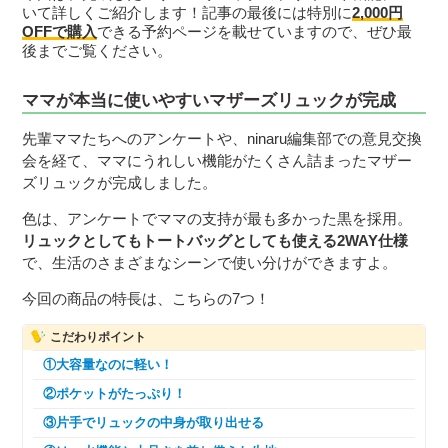
いて詳しくご紹介します！記事の最後には特別に
2,000円
OFFで購入
できる予約ページを載せていますので、ぜひ最
後までご覧ください。
ママが本当に使いやすいマザーズリュックが完成
先輩ママたちへのアンケートや、ninaru編集部での意見交換
会を経て、ママにうれしい機能がたくさん詰まったマザー
ズリュックが完成しました。
色は、アンケートでママの支持が最も多かった黒を採用。
リュックとしてもトートバッグとしても使える2WAY仕様
で、生活のさまざまなシーンで使い分けができますよ。
今回の商品の特長は、こちらの7つ！
こだわりポイント
①大容量なのに軽い！
②ポケットがたっぷり！
③片手でリュックの中身が取り出せる