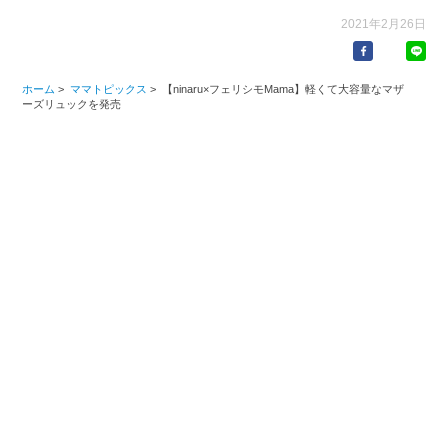
2021年2月26日
ホーム
>
ママトピックス
>
【ninaru×フェリシモMama】軽くて大容量なマザ
ーズリュックを発売