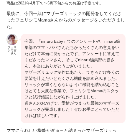
商品は2021年4月下旬〜5月下旬からのお届け予定です。
最後に、今回一緒にマザーズリュックの開発をしてくださ
ったフェリシモMamaさんからのメッセージをいただきまし
た。
今回、「ninaru baby」でのアンケートや、ninaru編
集部のママ・パパさんたちからたくさんの意見をい
フェリ
シモ吉
ただけて本当に良かったです。アンケートに答えて
田さん
くださったママさん、そしてninaru編集部の皆さ
ん、本当にありがとうございました。
マザーズリュック制作にあたり、できるだけ多くの
要望を叶えたいとたくさん機能を詰め込みました。
リュックが重くならないように機能を詰め込むこと
はとても大変な作業で、フェリシモMamaのスタッ
フと試行錯誤しながら作り上げました。
皆さんのおかげで、愛情がつまった最強のマザーズ
リュックが完成しました！ぜひお手にとっていただ
ければ嬉しいです。
ママにうれしい機能がぎゅっと詰まったマザーズリュッ