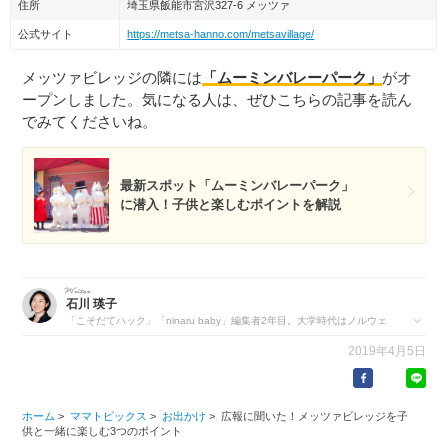
住所
埼玉県飯能市宮沢327-6 メッツァ
公式サイト
https://metsa-hanno.com/metsavillage/
メッツァビレッジの隣には
「ムーミンバレーパーク」
がオ
ープンしました。気になる人は、ぜひこちらの記事を読ん
でみてくださいね。
最新スポット「ムーミンバレーパーク」
に潜入！子供と楽しむポイントを解説
石川 瑛子
「こそだてハック」「ninaru baby」編集者2年目。大学時代はノルウェ
ーに留学し、北欧の教育や子育て政策、ジェンダーについて研究してい
2019年4月5日
ました。趣味は写真を撮ること。旅行先には欠かさず一眼レフを持って
いきます。
https://eversense.co.jp/member/ishikawa-yoko
ホーム
>
ママトピックス
>
お出かけ
>
広報に聞いた！メッツァビレッジを子
供と一緒に楽しむ3つのポイント