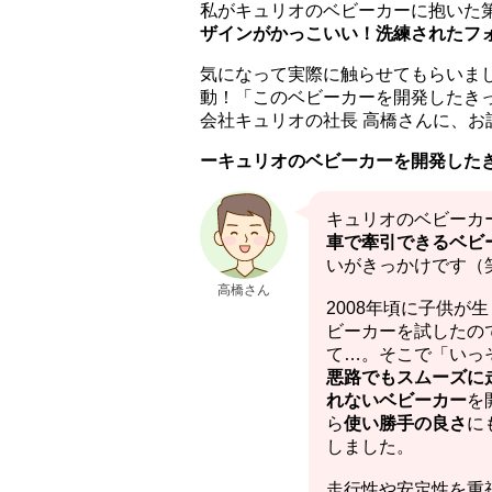
私がキュリオのベビーカーに抱いた
ザインがかっこいい！洗練されたフ
気になって実際に触らせてもらいま
動！「このベビーカーを開発したき
会社キュリオの社長 高橋さんに、お
ーキュリオのベビーカーを開発した
キュリオのベビーカ
車で牽引できるベビ
いがきっかけです（
高橋さん
2008年頃に子供が
ビーカーを試したの
て…。そこで「いっ
悪路でもスムーズに
れないベビーカー
を
ら
使い勝手の良さ
に
しました。
走行性や安定性を重