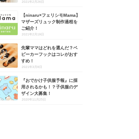
2021年2月26日
【ninaru×フェリシモMama】
マザーズリュック制作過程を
ご紹介！
2021年2月19日
先輩ママはどれを選んだ？ベ
ビーカーフックはコレがおす
すめ！
2021年3月8日
『おでかけ子供服予報』に採
用されるかも！？子供服のデ
ザイン大募集！
2020年11月25日