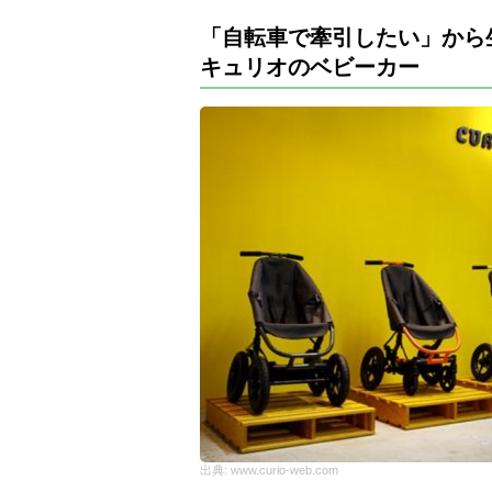
「自転車で牽引したい」から
キュリオのベビーカー
出典:
www.curio-web.com