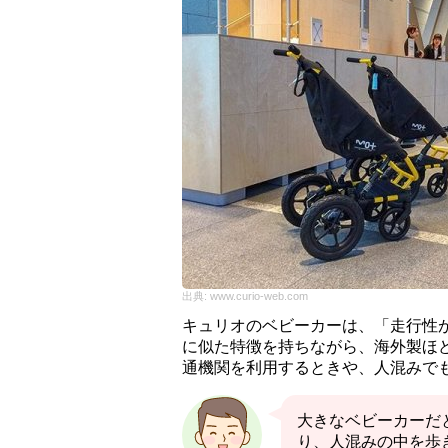
出典:
www.curio-web.com
キュリオのベビーカーは、「走行性
に似た特徴を持ちながら、海外製ほ
通機関を利用するときや、人混みで
大きなベビーカーだ
り、人混みの中を歩