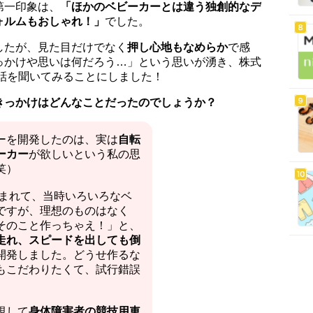
第一印象は、
「ほかのベビーカーとは違う独創的なデ
ォルムもおしゃれ！」
でした。
したが、見た目だけでなく
押し心地もなめらか
で感
っかけや思いは何だろう…」という思いが湧き、株式
話を聞いてみることにしました！
きっかけはどんなことだったのでしょうか？
ーを開発したのは、実は
自転
ーカー
が欲しいという私の思
笑）
生まれて、当時いろいろなベ
ですが、理想のものはなく
そのこと作っちゃえ！」と、
走れ、スピードを出しても倒
開発しました。どうせ作るな
もこだわりたくて、試行錯誤
視して
身体障害者の競技用車