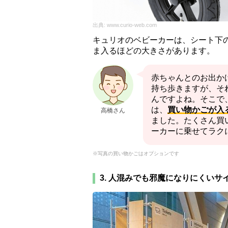
出典:
www.curio-web.com
キュリオのベビーカーは、シート下
ま入るほどの大きさがあります。
赤ちゃんとのお出か
持ち歩きますが、そ
んですよね。そこで
は、
買い物かごが入
高橋さん
ました。たくさん買
ーカーに乗せてラク
※写真の買い物かごはオプションです
3. 人混みでも邪魔になりにくいサ