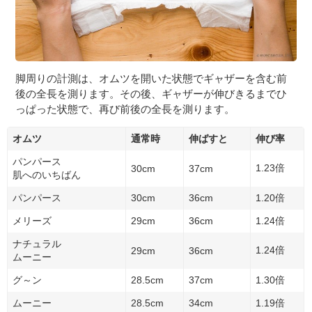
脚周りの計測は、オムツを開いた状態でギャザーを含む前
後の全長を測ります。その後、ギャザーが伸びきるまでひ
っぱった状態で、再び前後の全長を測ります。
オムツ
通常時
伸ばすと
伸び率
パンパース
1.23倍
30cm
37cm
肌へのいちばん
パンパース
30cm
36cm
1.20倍
メリーズ
29cm
36cm
1.24倍
ナチュラル
1.24倍
29cm
36cm
ムーニー
グ～ン
28.5cm
37cm
1.30倍
ムーニー
28.5cm
34cm
1.19倍