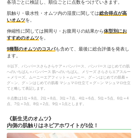
各項ごとに検証し、順位ごとに点数をつけていきます。
肌触り・吸水性・オムツ内の湿度に関しては
総合得点が高
いオムツ
を。
伸縮性に関しては脚周り・お腹周りの結果から
体型別にお
すすめのオムツ
を。
9種類のオムツのコスパ
も含めて、最後に総合評価を発表し
ます。
※以下、パンパースさらさらケア＝パンパース、パンパース はじめての肌
へのいちばん＝パンパース 肌へのいちばん、メリーズ さらさらエアスルー
＝メリーズ、ムーニーエアフィット＝ムーニー、グ～ンはじめての肌着＝
グ～ン、グ～ンはじめての肌着 マシュマロ仕立て＝グ～ン マシュマロ仕立
てと略して表記します。
※点数は1位＝9点、2位＝8点、3位＝7点、4位＝6点、5位＝5点、6位＝4
点、7位＝3点、8位＝2点、9位＝1点とします。
《新生児のオムツ》
内側の肌触りはネピアホワイトが1位！