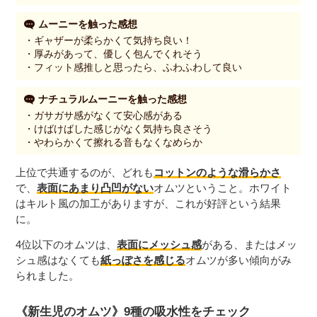
ムーニーを触った感想
・ギャザーが柔らかくて気持ち良い！
・厚みがあって、優しく包んでくれそう
・フィット感推しと思ったら、ふわふわして良い
ナチュラルムーニーを触った感想
・ガサガサ感がなくて安心感がある
・けばけばした感じがなく気持ち良さそう
・やわらかくて擦れる音もなくなめらか
上位で共通するのが、どれも
コットンのような滑らかさ
で、
表面にあまり凸凹がない
オムツということ。ホワイト
はキルト風の加工がありますが、これが好評という結果
に。
4位以下のオムツは、
表面にメッシュ感
がある、またはメッ
シュ感はなくても
紙っぽさを感じる
オムツが多い傾向がみ
られました。
《新生児のオムツ》9種の吸水性をチェック