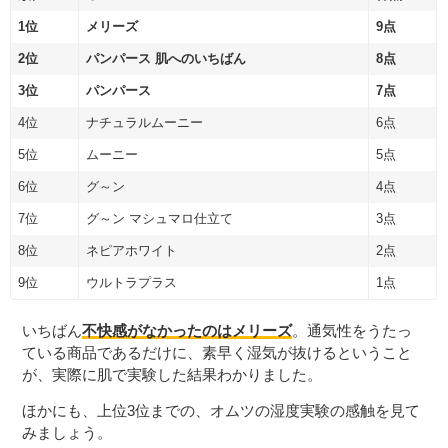
1位
メリーズ
9点
2位
パンパース 肌へのいちばん
8点
3位
パンパース
7点
4位
ナチュラルムーニー
6点
5位
ムーニー
5点
6位
グ～ン
4点
7位
グ～ン マシュマロ仕立て
3点
8位
ネピアホワイト
2点
9位
ウルトラプラス
1点
いちばん
不快感がなかったのはメリーズ
。通気性をうたっ
ている商品であるだけに、素早く湿気が抜けるということ
が、実際に肌で実験した結果わかりました。
ほかにも、上位3位までの、オムツの湿度実験の感触を見て
みましょう。