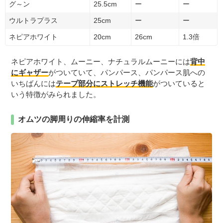
グ～ン
25.5cm
ー
ー
ウルトラプラス
25cm
ー
ー
ネピアホワイト
20cm
26cm
1.3倍
ネピアホワイト、ムーニー、ナチュラルムーニーには
背中
にギャザー
がついていて、パンパース、パンパース肌への
いちばんには
テープ部分にストレッチ機能
がついていると
いう特徴がみられました。
オムツの脚周りの伸縮率を計測