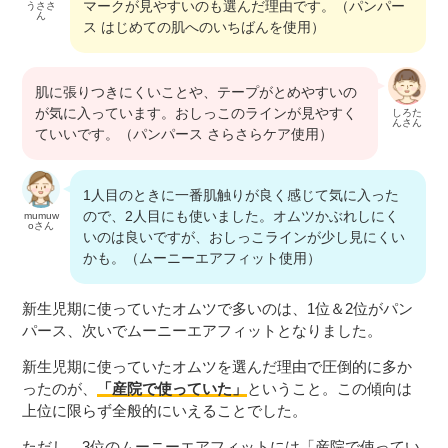
マークが見やすいのも選んだ理由です。（パンパー
うささ
ん
ス はじめての肌へのいちばんを使用）
肌に張りつきにくいことや、テープがとめやすいの
が気に入っています。おしっこのラインが見やすく
しろた
んさん
ていいです。（パンパース さらさらケア使用）
1人目のときに一番肌触りが良く感じて気に入った
ので、2人目にも使いました。オムツかぶれしにく
mumuw
oさん
いのは良いですが、おしっこラインが少し見にくい
かも。（ムーニーエアフィット使用）
新生児期に使っていたオムツで多いのは、1位＆2位がパン
パース、次いでムーニーエアフィットとなりました。
新生児期に使っていたオムツを選んだ理由で圧倒的に多か
ったのが、
「産院で使っていた」
ということ。この傾向は
上位に限らず全般的にいえることでした。
ただし、3位のムーニーエアフィットには「産院で使ってい