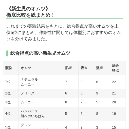
《新生児のオムツ》
徹底比較を総まとめ！
これまでの実験結果をもとに、総合得点が高いオムツを上
位5位にまとめ、伸縮性に関しては体型別におすすめのオム
ツを分けてみました。
総合得点の高い新生児オムツ
総合
順位
オムツ
肌※
吸※
湿※
得点
ナチュラル
1位
7
9
6
22
ムーニー
2位
メリーズ
6
6
9
21
3位
ムーニー
8
7
5
20
パンパース
4位
5
6
8
19
肌へのいちばん
グ～ン
5位
4
8
3
15