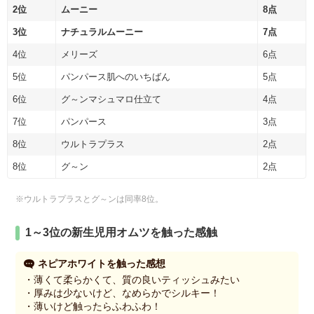
2位
ムーニー
8点
3位
ナチュラルムーニー
7点
4位
メリーズ
6点
5位
パンパース肌へのいちばん
5点
6位
グ～ンマシュマロ仕立て
4点
7位
パンパース
3点
8位
ウルトラプラス
2点
8位
グ～ン
2点
※ウルトラプラスとグ～ンは同率8位。
1～3位の新生児用オムツを触った感触
ネピアホワイトを触った感想
・薄くて柔らかくて、質の良いティッシュみたい
・厚みは少ないけど、なめらかでシルキー！
・薄いけど触ったらふわふわ！