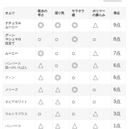
吸水の
サラサラ
ポリマー
オムツ
湿り気
得点
早さ
感
の膨らみ
ナチュラル
◎
◎
◎
△
9点
ムーニー
グ～ン
○
○
◎
○
8点
マシュマロ
仕立て
◎
○
○
△
7点
ムーニー
パンパース
△
○
◎
△
6点
肌へのいちばん
△
◎
○
△
6点
グ～ン
△
△
◎
○
6点
メリーズ
△
△
○
○
3点
ネピアホワイト
○
△
○
△
3点
ウルトラプラス
△
△
△
△
1点
パンパース