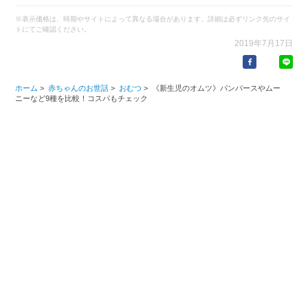
「こそだてハック」「ninaru baby」に編集者としてジョイン。1児の男
の子を育てています。流行りのグッズを買ってみたい・とにかく比較し
※表示価格は、時期やサイトによって異なる場合があります。詳細は必ずリンク先のサイ
て気に入った1点をみつけたい性分です。
トにてご確認ください。
https://eversense.co.jp/member/sano-miyuki
2019年7月17日
ホーム
>
赤ちゃんのお世話
>
おむつ
>
《新生児のオムツ》パンパースやムー
ニーなど9種を比較！コスパもチェック