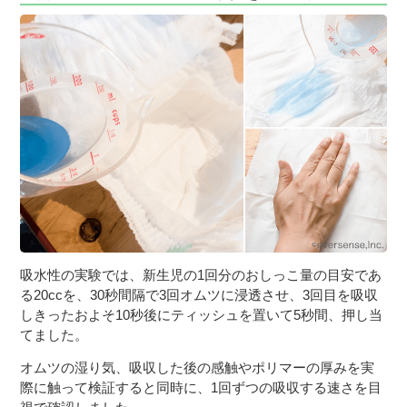
吸水性の実験では、新生児の1回分のおしっこ量の目安であ
る20ccを、30秒間隔で3回オムツに浸透させ、3回目を吸収
しきったおよそ10秒後にティッシュを置いて5秒間、押し当
てました。
オムツの湿り気、吸収した後の感触やポリマーの厚みを実
際に触って検証すると同時に、1回ずつの吸収する速さを目