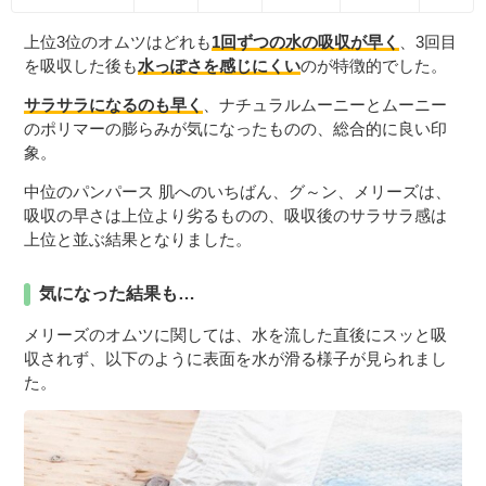
上位3位のオムツはどれも
1回ずつの水の吸収が早く
、3回目
を吸収した後も
水っぽさを感じにくい
のが特徴的でした。
サラサラになるのも早く
、ナチュラルムーニーとムーニー
のポリマーの膨らみが気になったものの、総合的に良い印
象。
中位のパンパース 肌へのいちばん、グ～ン、メリーズは、
吸収の早さは上位より劣るものの、吸収後のサラサラ感は
上位と並ぶ結果となりました。
気になった結果も…
メリーズのオムツに関しては、水を流した直後にスッと吸
収されず、以下のように表面を水が滑る様子が見られまし
た。