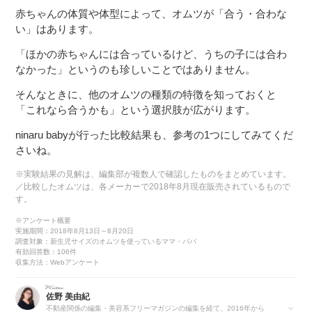
赤ちゃんの体質や体型によって、オムツが「合う・合わな
い」はあります。
「ほかの赤ちゃんには合っているけど、うちの子には合わ
なかった」というのも珍しいことではありません。
そんなときに、他のオムツの種類の特徴を知っておくと
「これなら合うかも」という選択肢が広がります。
ninaru babyが行った比較結果も、参考の1つにしてみてくだ
さいね。
※実験結果の見解は、編集部が複数人で確認したものをまとめています。
／比較したオムツは、各メーカーで2018年8月現在販売されているもので
す。
※アンケート概要
実施期間：2018年8月13日～8月20日
調査対象：新生児サイズのオムツを使っているママ・パパ
有効回答数：106件
収集方法：Webアンケート
佐野 美由紀
不動産関係の編集・美容系フリーマガジンの編集を経て、2016年から