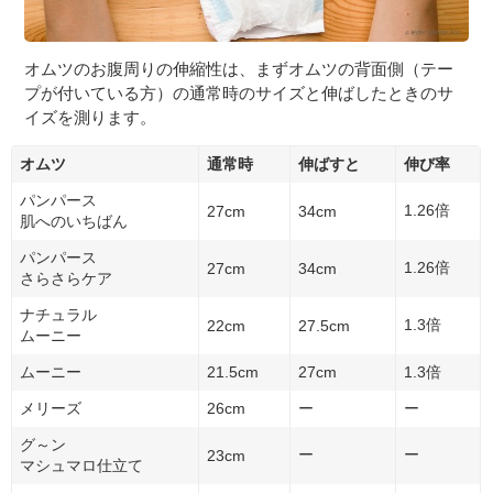
オムツのお腹周りの伸縮性は、まずオムツの背面側（テー
プが付いている方）の通常時のサイズと伸ばしたときのサ
イズを測ります。
オムツ
通常時
伸ばすと
伸び率
パンパース
1.26倍
27cm
34cm
肌へのいちばん
パンパース
1.26倍
27cm
34cm
さらさらケア
ナチュラル
1.3倍
22cm
27.5cm
ムーニー
ムーニー
21.5cm
27cm
1.3倍
メリーズ
26cm
ー
ー
グ～ン
ー
ー
23cm
マシュマロ仕立て