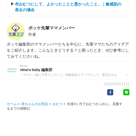
布おむつにして、よかったことと悪かったこと。｜敏感肌の
長女の場合
ポッケ先輩ママメンバー
作者
ポッケ編集部のママメンバーたちを中心に、先輩ママたちのアイデア
をご紹介します。こんなときどうする？と困ったとき、ぜひ参考にし
てみてくださいね。
ninaru baby 編集部
「ママと一緒に子育てしていく」情報発信メディアとして、育児をがん
ばるママたちの「ためになる情報」を配信しています。
2020年8月11日
ホーム
>
赤ちゃんのお世話
>
おむつ
>
生後3ヶ月でおむつかぶれに。克服す
るまでの体験記