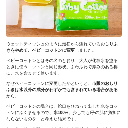
ウェットティッシュのように最初から濡れている
おしりふ
きをやめて、ベビーコットンに変更
しました。
ベビーコットンとはその名のとおり、大人が化粧水を塗る
ときに使うコットンと同じ形状。ふわふわで厚みのある棉
に、水を含ませて使います。
なぜベビーコットンに変更したかというと、
市販のおしり
ふきは水以外の成分がわずかでも含まれている場合がある
から。
ベビーコットンの場合は、蛇口をひねって出した水をコッ
トンにふくませるので、
水100%
。少しでもI子の肌に負担に
ならないものを…と考えた結果です。