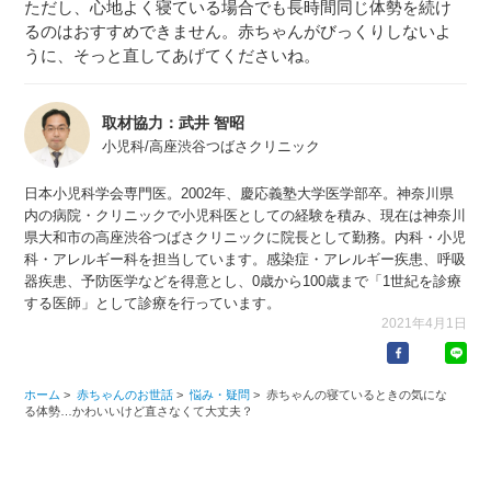
ただし、心地よく寝ている場合でも長時間同じ体勢を続け
るのはおすすめできません。赤ちゃんがびっくりしないよ
うに、そっと直してあげてくださいね。
取材協力：武井 智昭
小児科/高座渋谷つばさクリニック
日本小児科学会専門医。2002年、慶応義塾大学医学部卒。神奈川県
内の病院・クリニックで小児科医としての経験を積み、現在は神奈川
県大和市の高座渋谷つばさクリニックに院長として勤務。内科・小児
科・アレルギー科を担当しています。感染症・アレルギー疾患、呼吸
器疾患、予防医学などを得意とし、0歳から100歳まで「1世紀を診療
する医師」として診療を行っています。
2021年4月1日
ホーム
>
赤ちゃんのお世話
>
悩み・疑問
>
赤ちゃんの寝ているときの気にな
る体勢…かわいいけど直さなくて大丈夫？