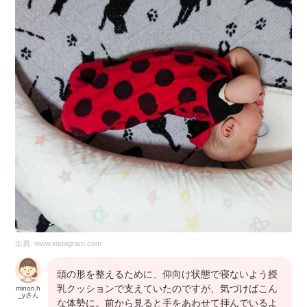
出典:
www.instagram.com
頭の形を整えるために、仰向け状態で寝ないよう授
乳クッションで支えていたのですが、気づけばこん
minori.h
_yさん
な体勢に。前から見ると手をあわせて拝んでいるよ