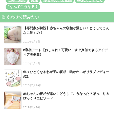
悩み・疑問
発達
赤ちゃんのお世話
#0歳のこそだて
#なんでこうなる？
あわせて読みたい
【専門家が解説】赤ちゃんの寝相が激しい！どうしてこん
なに動くの？
2019年2月5日
#寝相アート【おしゃれ！可愛い！すぐ真似できるアイデ
ィア実例集】
2020年9月4日
年々ひどくなるわが子の寝相｜猫かわいがりラプソディー
#21
2020年6月29日
赤ちゃんの寝相が悪い！どうしてこうなった？ほっこり＆
びっくりエピソード
2019年4月10日