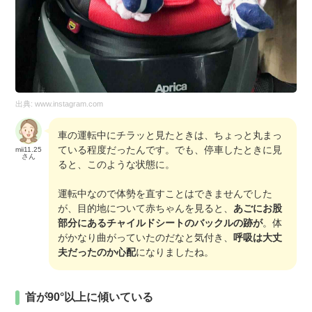
出典:
www.instagram.com
車の運転中にチラッと見たときは、ちょっと丸まっ
ている程度だったんです。でも、停車したときに見
mii11.25
さん
ると、このような状態に。
運転中なので体勢を直すことはできませんでした
が、目的地について赤ちゃんを見ると、
あごにお股
部分にあるチャイルドシートのバックルの跡が
。体
がかなり曲がっていたのだなと気付き、
呼吸は大丈
夫だったのか心配
になりましたね。
首が90°以上に傾いている