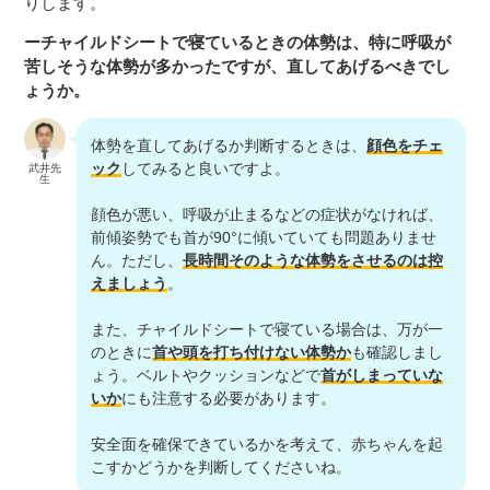
りします。
ーチャイルドシートで寝ているときの体勢は、特に呼吸が
苦しそうな体勢が多かったですが、直してあげるべきでし
ょうか。
体勢を直してあげるか判断するときは、
顔色をチェ
ック
してみると良いですよ。
武井先
生
顔色が悪い、呼吸が止まるなどの症状がなければ、
前傾姿勢でも首が90°に傾いていても問題ありませ
ん。ただし、
長時間そのような体勢をさせるのは控
えましょう
。
また、チャイルドシートで寝ている場合は、万が一
のときに
首や頭を打ち付けない体勢か
も確認しまし
ょう。ベルトやクッションなどで
首がしまっていな
いか
にも注意する必要があります。
安全面を確保できているかを考えて、赤ちゃんを起
こすかどうかを判断してくださいね。