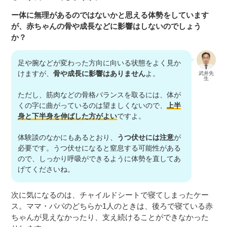
ー体に無理があるのではないかと思える体勢をしています
が、赤ちゃんの骨や成長などに影響はしないのでしょう
か？
足や腕などが変わった方向に向いる状態をよく見か
けますが、
骨や成長に影響はありません
よ。
武井先
生
ただし、筋肉などの骨格バランスを取るには、体が
くの字に曲がっているのは望ましくないので、
上半
身と下半身を伸ばした方がよい
ですよ。
体験談のなかにもあるとおり、
うつ伏せには注意
が
必要です。うつ伏せになると窒息する可能性がある
ので、しっかり呼吸ができるように体勢を直してあ
げてくださいね。
次に気になるのは、チャイルドシートで寝てしまったケー
ス。ママ・パパのどちらか1人のときは、後ろで寝ている赤
ちゃんが見えなかったり、支え続けることができなかった