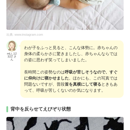
出典:
www.instagram.com
わが子をふっと見ると、こんな体勢に。赤ちゃんの
身体の柔らかさに驚きましたし、赤ちゃんならでは
mLi_12
322 さ
の姿に思わず笑ってしまいました。
ん
長時間この姿勢なのは
呼吸が苦しそうなので、すぐ
に仰向けに寝かせました
。ほかにも、この写真では
問題ないですが、普段
首を真横にして寝る
ときもあ
って、呼吸が苦しくないのか気になります。
背中を反らせてえびぞり状態