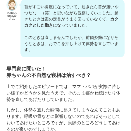
首がすごい角度になっていて、起きたら首が痛いや
つだな…（笑）と思いながら観察していました。起
yuuuuu
uma29
きたときは案の定首がうまく回っていなくて、
カク
さん
カクとした動き
になっていました。
このときは直しませんでしたが、前傾姿勢になりそ
うなときは、おでこを押し上げて体勢を直していま
す。
専門家に聞いた！
赤ちゃんの不自然な寝相は治すべき？
上でご紹介したエピソードでは、ママ・パパが実際に苦し
い様子かどうかを見たうえで、そのまま寝かせ続けたり体
勢を直してあげたりしていました。
しかし、体勢を直した瞬間に起きてしまうなんてこともあ
ります。呼吸や骨などに影響しないのであればそっとして
おいてあげたいところですが、実際のところどうしてあげ
るのが良いのでしょうか。