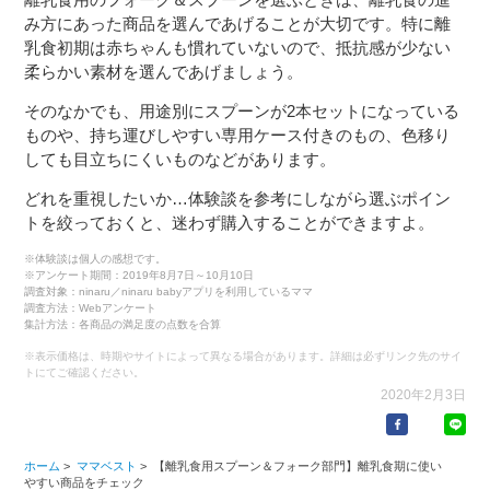
み方にあった商品を選んであげることが大切です。特に離
乳食初期は赤ちゃんも慣れていないので、抵抗感が少ない
柔らかい素材を選んであげましょう。
そのなかでも、用途別にスプーンが2本セットになっている
ものや、持ち運びしやすい専用ケース付きのもの、色移り
しても目立ちにくいものなどがあります。
どれを重視したいか…体験談を参考にしながら選ぶポイン
トを絞っておくと、迷わず購入することができますよ。
※体験談は個人の感想です。
※アンケート期間：2019年8月7日～10月10日
調査対象：ninaru／ninaru babyアプリを利用しているママ
調査方法：Webアンケート
集計方法：各商品の満足度の点数を合算
※表示価格は、時期やサイトによって異なる場合があります。詳細は必ずリンク先のサイ
トにてご確認ください。
2020年2月3日
ホーム
>
ママベスト
>
【離乳食用スプーン＆フォーク部門】離乳食期に使い
やすい商品をチェック