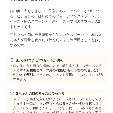
口の奥に入りすぎない「位置決めストッパー」がついてい
る、ピジョンの「はじめてのフィーディングスプーン」。
ペースト用のスプーンと、果汁・スープ用のスプーンの2
本セットです。
赤ちゃんの口の発達研究から生まれたスプーンで、赤ちゃ
ん本人が適量を食べたり飲んだりする練習用としてもおす
すめです。
使い分けできる2本セットが便利
口の奥に入り過ぎな構造なので、離乳食初期でも安心して使
えます！
お粥用とスープ用の2種類がセットなので使い分け
ができて便利。
ケースがないのでお家用にしています。（SS
ママさん）
赤ちゃんの口のサイズにぴったり
スプーンが喉まで入らないように工夫されていて安心して使
えます！
一口が小さい赤ちゃんに食べさせやすい形状
も気に
入っていて、何回かリピしています。使っているうちに着色
が気になりますが、手頃な価格だし近所のドラッグストアで