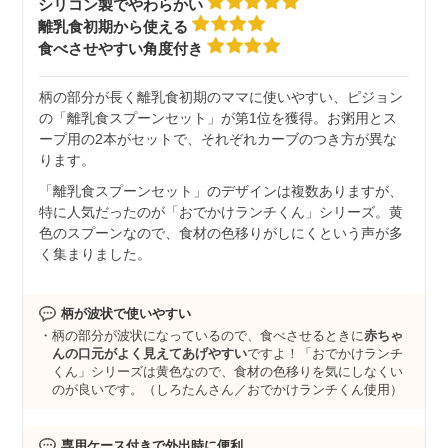
シリコン製でやわらかい
離乳食初期から使える
食べさせやすい角度付き
柄の部分が長く離乳食初期のママに使いやすい、ピジョン
の「離乳食スプーンセット」が第1位を獲得。お粥用とス
ープ用の2本がセットで、それぞれカーブのつき方が異な
ります。
「離乳食スプーンセット」のデザインは複数ありますが、
特に人気だったのが「おでかけランチくん」シリーズ。黄
色のスプーンなので、食材の色移りがしにくという声が多
く集まりました。
柄が波状で使いやすい
柄の部分が波状になっているので、食べさせるときに
赤ちゃ
んの口元がよく見えてあげやすい
ですよ！「おでかけランチ
くん」シリーズは黄色なので、食材の色移りを気にしなくい
のが良いです。（しろたんさん／おでかけランチくん使用）
専用ケース付きで外出時に便利