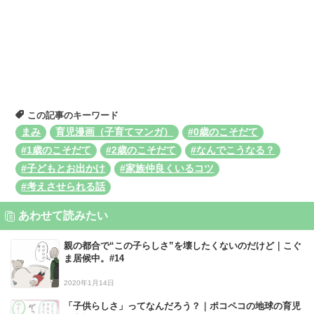
この記事のキーワード
まみ
育児漫画（子育てマンガ）
#0歳のこそだて
#1歳のこそだて
#2歳のこそだて
#なんでこうなる？
#子どもとお出かけ
#家族仲良くいるコツ
#考えさせられる話
あわせて読みたい
親の都合で“この子らしさ”を壊したくないのだけど｜こぐ
ま居候中。#14
2020年1月14日
「子供らしさ」ってなんだろう？｜ポコペコの地球の育児