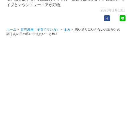
イブとマウントレーニアが好物。
2020年2月13日
ホーム
>
育児漫画（子育てマンガ）
>
まみ
>
思い通りにいかないお出かけの
話｜あの日の私に伝えたいこと#13