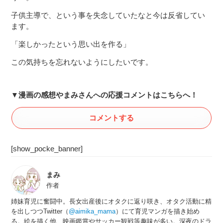
子供主導で、という事を失念していたなと今は反省してい
ます。
「楽しかったという思い出を作る」
この気持ちを忘れないようにしたいです。
▼漫画の感想やまみさんへの応援コメントはこちらへ！
コメントする
[show_pocke_banner]
まみ
作者
姉妹育児に奮闘中。長女出産後にオタクに返り咲き、オタク活動に精
を出しつつTwitter（
@aimika_mama
）にて育児マンガを描き始め
る。絵を描く他、映画鑑賞やサッカー観戦等趣味が多い。深夜のドラ