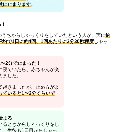
然に止まります
。
る！
のうちからしゃっくりをしていたという人が、実に
約
平均で1日に約4回、1回あたりに2分30秒程度
しゃっ
。
1〜2分で止まった！
に寝ていたら、赤ちゃんが突
めました。
て起きましたが、止め方がよ
っていると1〜2分くらいで
治まる
いるときからしゃっくりをし
で、生後も1日目からしゃっ