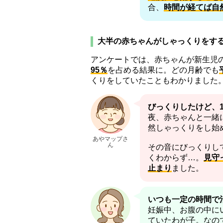
合、
時間が経てば自
大半の赤ちゃんがしゃっくりをす
アンケートでは、赤ちゃんが新生児
95％
を占める結果に。どの月齢でも
くりをしていたこともわかりました
びっくりしたけど、
夜、赤ちゃんと一緒
然しゃっくりをし始
あやマップさ
ん
その音にびっくりし
くわからず…。
見守
止まり
ました。
いつも一定の時間で
妊娠中、お腹の中に
ていたわが子。なの