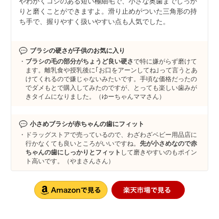
やわかくコシのある短い極細毛で、小さな奥歯までしっか
りと磨くことができますよ。滑り止めがついた三角形の持
ち手で、握りやすく扱いやすい点も人気でした。
ブラシの硬さが子供のお気に入り
ブラシの毛の部分がちょうど良い硬さ
で特に嫌がらず磨けて
ます。離乳食や授乳後に｢お口をアーンしてね｣って言うとあ
けてくれるので嫌じゃないみたいです。手頃な価格だったの
でダメもとで購入してみたのですが、とっても楽しい歯みが
きタイムになりました。（ゆーちゃんママさん）
小さめブラシが赤ちゃんの歯にフィット
ドラッグストアで売っているので、わざわざベビー用品店に
行かなくても良いところがいいですね。
先が小さめなので赤
ちゃんの歯にしっかりとフィット
して磨きやすいのもポイン
ト高いです。（やまさんさん）