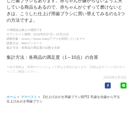
した歯ブラシもあります。赤ちゃんが嫌がらないよう工夫
している商品もあるので、赤ちゃんがぐずって磨けないと
きは、こうした仕上げ用歯ブラシに買い替えてみるのも1つ
の方法ですよ。
※体験談は個人の感想です
※アンケート期間：2019年8月7日～10月10日
調査対象：ninaru／ninaru babyアプリを利用しているママ
調査方法：Webアンケート
集計方法：各商品の満足度の点数を合算
集計方法：各商品の満足度（1～10点）の合算
※表示価格は、時期やサイトによって異なる場合があります。詳細は必ずリンク先のサイ
トにてご確認ください。
2020年2月3日
ホーム
>
ママベスト
>
【仕上げみがき用歯ブラシ部門】乳歯を虫歯から守る
仕上げみがき用歯ブラシ