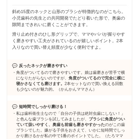
斜め15度のネックと山形のブラシが特徴的なのがこちら。
小児歯科の先生との共同開発でたどり着いた形で、奥歯の
隙間まできれいに磨くことができます。
滑り止め付きのひし形グリップで、ママやパパが握りやす
く磨きやすい工夫がされているのが嬉しいポイント。2本
入りなので買い替え頻度が少なく便利ですよ。
反ったネックが磨きやすい
角度がついてるので磨きやすいです。娘は歯磨きが苦手で横
になりたがらないのですが、
角度がついてるので完全に横に
寝かさなくても磨けます。
2本セットなので買い換える回数
も少ないのが魅力的。（かんかんママさん）
短時間でしっかり磨ける！
私は歯科衛生士なので「自分の子供は絶対虫歯にしない！」
と色んな歯ブラシを試してみましたが、
ブラシに角度がつい
ていて扱いやすく、奥歯も前歯も磨きやすかった
のがこの歯
ブラシでした。嫌がる子供をおさえて、いかに短時間でしっ
かり磨けるかが私の中で1番のポイントでした。（たろママ