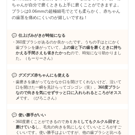
ちゃんが自分で磨くときも上手に磨くことができますよ。
ブラシは0.06mmの超極細毛でとても柔らかく、赤ちゃん
の歯茎を痛めにくいのが嬉しいですね！
仕上げみがきが時短になる
360度ブラシがあるのか良かったです。うちの子はとにかく
歯ブラシを嫌がっていて、
上の歯と下の歯を磨くときに持ち
かえる手間さえも省きたかった
ので、時短になり助かりまし
た。（もーりーさん）
グズグズ赤ちゃんにも使える
歯磨きを嫌がってなかなか口を開けてくれないけど、泣いて
口を開けた一瞬を見計らってゴシゴシ（笑）。
360度ブラシ
なので向きを気にせずサッと口に入れられるところがオスス
メ
です。（ぴろこさん）
使い勝手がいい
360度磨くことができるので
カミカミしてもクルクル回すと
磨けている
し、毛先の向きを気にしなくていいところがすご
くいいです。使い勝手はよいですが、他の歯ブラシと比べる