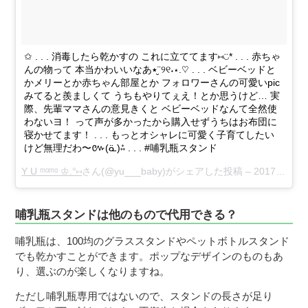
✩ . . . 消毒したら乾かすの これに立ててます⑅◡̈* . . . 赤ちゃ
んの物って 本当かわいいなあ٭¨̮୨୧˖⋆.♡ . . . ベビーベッドと
かメリーとか赤ちゃん部屋とか フォロワーさんの可愛いpic
みてると羨ましくて うちもやりてぇえ！とか思うけど… 実
際、先輩ママさんの意見きくと ベビーベッドなんて全然使
わないヨ！ って声が多かったから購入せずうちはお布団に
寝かせてます！ . . . もっとオシャレに可愛く子育てしたい
けど無理だわ〜៚(ᓏ)⁂ . . . #哺乳瓶スタンド
Y U ᵐᵅᵐᵅ ♔ .°⑅
さん(@yu___baby)がシェアした投稿 –
2017年 9月月7日午後11時54分PDT
哺乳瓶スタンドは他のもので代用できる？
哺乳瓶は、100均のグラススタンドやペットボトルスタンド
でも乾かすことができます。ポップなデザインのものもあ
り、選ぶのが楽しくなりますね。
ただし哺乳瓶専用ではないので、スタンドの長さが足り