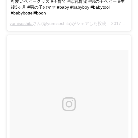
可愛いベビーグッズ #子育て #母乳育児 #男の子ベビー #生
後3ヶ月 #男の子のママ #baby #babyboy #babytool
#babybottel#boon
yumiseshita
さん(@yumiseshita)がシェアした投稿 –
2017年 2月月1日午後6時30分PST