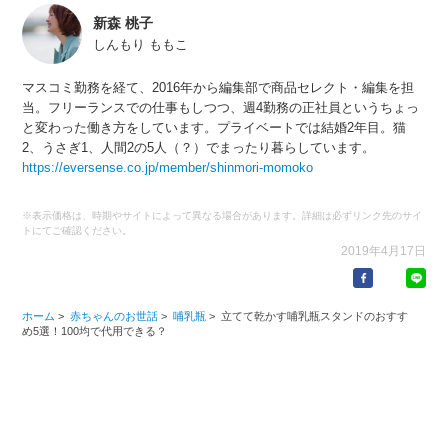
新森 桃子
しんもり ももこ
マスコミ勤務を経て、2016年から編集部で商品セレクト・編集を担
当。フリーランスでの仕事もしつつ、週4勤務の正社員というちょっ
と変わった働き方をしています。プライベートでは結婚2年目。猫
2、うさぎ1、人間2の5人（？）でまったり暮らしています。
https://eversense.co.jp/member/shinmori-momoko
※表示価格は、時期やサイトによって異なる場合があります。詳細は必ずリンク先のサイ
トにてご確認ください。
2019年4月17日
ホーム
>
赤ちゃんのお世話
>
哺乳瓶
>
立てて乾かす哺乳瓶スタンドのおすす
め5選！100均で代用できる？