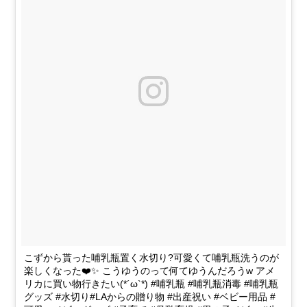
こずから貰った哺乳瓶置く水切り?可愛くて哺乳瓶洗うのが
楽しくなった❤️✨ こうゆうのって何てゆうんだろうw アメ
リカに買い物行きたい(*´ω`*) #哺乳瓶 #哺乳瓶消毒 #哺乳瓶
グッズ #水切り#LAからの贈り物 #出産祝い #ベビー用品 #