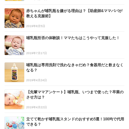
赤ちゃんが哺乳瓶を嫌がる理由は？【助産師&ママパパが
教える克服術】
2019年8月5日
哺乳瓶拒否の体験談！ママたちはこうやって克服した！
2019年7月17日
哺乳瓶は専用洗剤で洗わなきゃだめ？食器用だと飲まなく
なる？
2019年4月24日
【先輩ママアンケート】哺乳瓶、いつまで使った？卒業の
させ方は？
2019年4月22日
立てて乾かす哺乳瓶スタンドのおすすめ5選！100均で代用
できる？