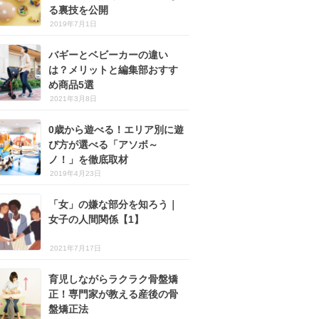
る裏技を公開
2019年7月1日
バギーとベビーカーの違い
は？メリットと編集部おすす
め商品5選
2021年3月8日
0歳から遊べる！エリア別に遊
び方が選べる「アソボ～
ノ！」を徹底取材
2019年4月23日
「女」の嫌な部分を知ろう｜
女子の人間関係【1】
2021年7月17日
育児しながらラクラク骨盤矯
正！専門家が教える産後の骨
盤矯正法