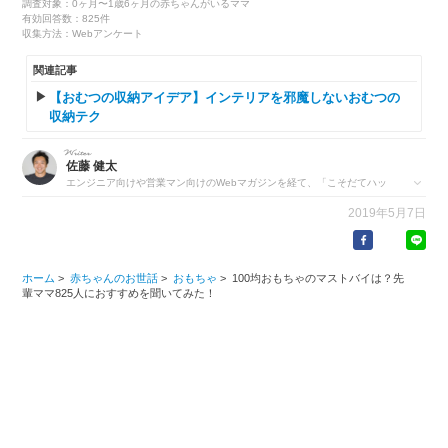
調査対象：0ヶ月〜1歳6ヶ月の赤ちゃんがいるママ
有効回答数：825件
収集方法：Webアンケート
関連記事
【おむつの収納アイデア】インテリアを邪魔しないおむつの
収納テク
佐藤 健太
エンジニア向けや営業マン向けのWebマガジンを経て、「こそだてハッ
ク」「ninaru baby」の編集者に。二児の父。新生児を沐浴させるときの
2019年5月7日
「ほー」という表情がたまらなく好きです。
https://twitter.com/ninarubaby_sato
ホーム
>
赤ちゃんのお世話
>
おもちゃ
>
100均おもちゃのマストバイは？先
輩ママ825人におすすめを聞いてみた！