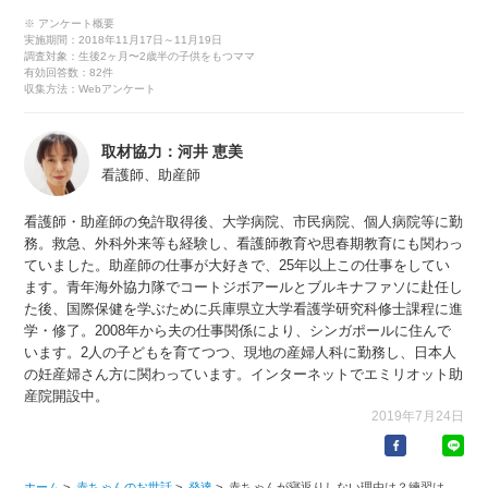
※ アンケート概要
実施期間：2018年11月17日～11月19日
調査対象：生後2ヶ月〜2歳半の子供をもつママ
有効回答数：82件
収集方法：Webアンケート
取材協力：河井 恵美
看護師、助産師
看護師・助産師の免許取得後、大学病院、市民病院、個人病院等に勤
務。救急、外科外来等も経験し、看護師教育や思春期教育にも関わっ
ていました。助産師の仕事が大好きで、25年以上この仕事をしてい
ます。青年海外協力隊でコートジボアールとブルキナファソに赴任し
た後、国際保健を学ぶために兵庫県立大学看護学研究科修士課程に進
学・修了。2008年から夫の仕事関係により、シンガポールに住んで
います。2人の子どもを育てつつ、現地の産婦人科に勤務し、日本人
の妊産婦さん方に関わっています。インターネットでエミリオット助
産院開設中。
2019年7月24日
ホーム
>
赤ちゃんのお世話
>
発達
>
赤ちゃんが寝返りしない理由は？練習は