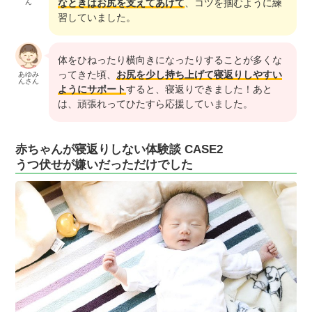
なときはお尻を支えてあげて
、コツを掴むように練
ん
習していました。
体をひねったり横向きになったりすることが多くな
ってきた頃、
お尻を少し持ち上げて寝返りしやすい
あゆみ
んさん
ようにサポート
すると、寝返りできました！あと
は、頑張れってひたすら応援していました。
赤ちゃんが寝返りしない体験談 CASE2
うつ伏せが嫌いだっただけでした