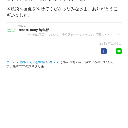
体験談や画像を寄せてくださったみなさま、ありがとうご
ざいました。
ninaru baby 編集部
「ママと一緒に子育てしていく」情報発信メディアとして、育児をがん
ばるママたちの「ためになる情報」を配信しています。
2019年1月9日
ホーム
>
赤ちゃんのお世話
>
発達
>
うちの赤ちゃん、後追いがすごいんで
す。先輩ママの乗り切り術