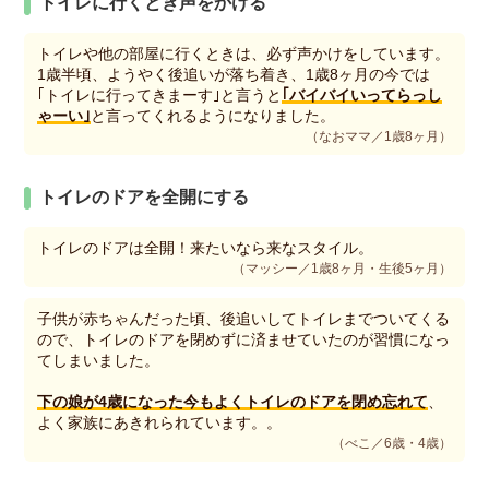
トイレに行くとき声をかける
トイレや他の部屋に行くときは、必ず声かけをしています。
1歳半頃、ようやく後追いが落ち着き、1歳8ヶ月の今では
｢トイレに行ってきまーす｣と言うと
｢バイバイいってらっし
ゃーい｣
と言ってくれるようになりました。
（なおママ／1歳8ヶ月）
トイレのドアを全開にする
トイレのドアは全開！来たいなら来なスタイル。
（マッシー／1歳8ヶ月・生後5ヶ月）
子供が赤ちゃんだった頃、後追いしてトイレまでついてくる
ので、トイレのドアを閉めずに済ませていたのが習慣になっ
てしまいました。
下の娘が4歳になった今もよくトイレのドアを閉め忘れて
、
よく家族にあきれられています。。
（べこ／6歳・4歳）