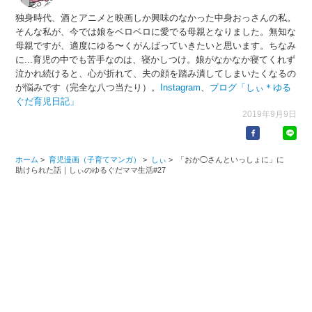
独身時代、酒とアニメと映画しか興味のなかった中身おっさんの私。
そんな私が、今では娘をベロベロに愛でる母親となりました。無知な
母親ですが、適度にゆる〜くがんばっていきたいと思います。ちなみ
に...育児の中でも苦手なのは、寝かしつけ。娘がなかなか寝てくれず
泣かれ続けると、心が折れて、夫の顔を踏み潰してしまいたくなるの
が悩みです（完全な八つ当たり）。
Instagram
、
ブログ「しぃ＊ゆる
ぐだ育児日記」
2019年9月9日
ホーム
>
育児漫画（子育てマンガ）
>
しぃ
>
「おか◯さんといっしょに」に
助けられた話｜しぃのゆるぐだママ生活#27