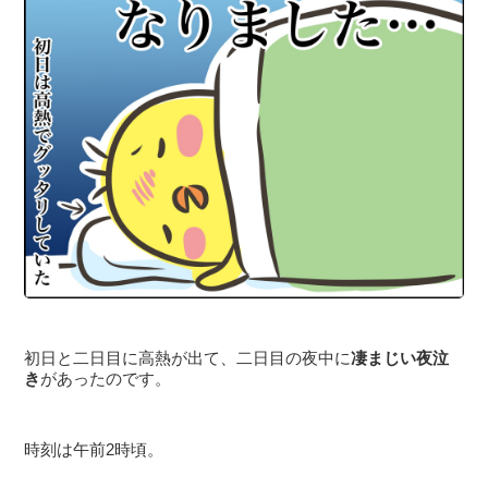
初日と二日目に高熱が出て、二日目の夜中に
凄まじい夜泣
き
があったのです。
時刻は午前2時頃。