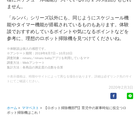
ません。
「ルンバ」シリーズ以外にも、同じようにスケジュール機
能やタイマー機能が搭載されているものもあります。体験
談でおすすめしているポイントや気になるポイントなどを
参考に、理想のロボット掃除機を見つけてくださいね。
※体験談は個人の感想です。
※アンケート期間：2019年8月7日～10月10日
調査対象：ninaru／ninaru babyアプリを利用しているママ
調査方法：Webアンケート
集計方法：各商品の満足度の点数を合算
※表示価格は、時期やサイトによって異なる場合があります。詳細は必ずリンク先のサイ
トにてご確認ください。
2020年2月3日
ホーム
>
ママベスト
>
【ロボット掃除機部門】育児中の家事時短に役立つロ
ボット掃除機はこれ！