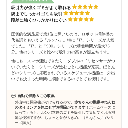
吸引力が強くゴミがよく取れる
隅までしっかりゴミを吸引
段差に強くひっかかりにくい
圧倒的な満足度で第1位に輝いたのは、ロボット掃除機の
代名詞ともいえる「ルンバ」。特に「i7」シリーズが人気
でした。「i7」と「900」シリーズは稼働時間が最大75
分。他のシリーズと比べて吸引力の高さが際立ちます。
他にも、スマホ連動できたり、ダブルのゴミセンサーがつ
いていたりと、シリーズが進むごとに機能が充実。ほとん
どのシリーズに搭載されているスケジュール機能は、外出
中でも決まった時間に掃除できるのでとても便利です。
自動で掃除＆ごみ収集
外出中に掃除機がかけられるので、
赤ちゃんの機嫌やねんね
のタイミングを気にせずお掃除ができます！
ホームベースに
戻ってくると、ルンバ本体のゴミを吸引して集めてくれる機
能は便利ですが、ちょっと音が大きめ。（Megさん／i7シリ
ーズ購入）