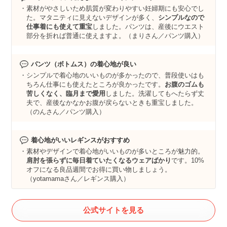
素材がやさしいため肌質が変わりやすい妊婦期にも安心でし
た。マタニティに見えないデザインが多く、
シンプルなので
仕事着にも使えて重宝
しました。パンツは、産後にウエスト
部分を折れば普通に使えますよ。（まりさん／パンツ購入）
パンツ（ボトムス）の着心地が良い
シンプルで着心地のいいものが多かったので、普段使いはも
ちろん仕事にも使えたところが良かったです。
お腹のゴムも
苦しくなく、臨月まで愛用
しました。洗濯してもへたらず丈
夫で、産後なかなかお腹が戻らないときも重宝しました。
（のんさん／パンツ購入）
着心地がいいレギンスがおすすめ
素材やデザインで着心地がいいものが多いところが魅力的。
肩肘を張らずに毎日着ていたくなるウェアばかり
です。10%
オフになる良品週間でお得に買い物しましょう。
（yotamamaさん／レギンス購入）
公式サイトを見る