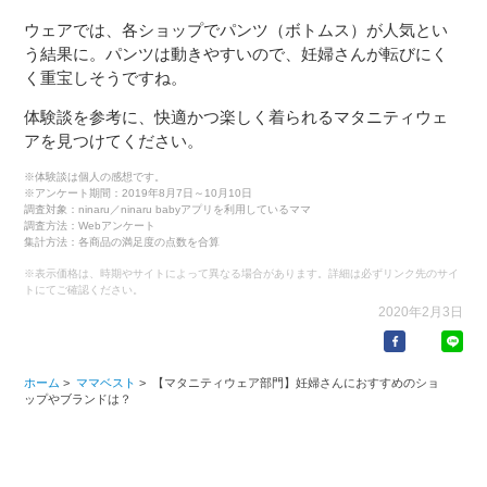
ウェアでは、各ショップでパンツ（ボトムス）が人気とい
う結果に。パンツは動きやすいので、妊婦さんが転びにく
く重宝しそうですね。
体験談を参考に、快適かつ楽しく着られるマタニティウェ
アを見つけてください。
※体験談は個人の感想です。
※アンケート期間：2019年8月7日～10月10日
調査対象：ninaru／ninaru babyアプリを利用しているママ
調査方法：Webアンケート
集計方法：各商品の満足度の点数を合算
※表示価格は、時期やサイトによって異なる場合があります。詳細は必ずリンク先のサイ
トにてご確認ください。
2020年2月3日
ホーム
>
ママベスト
>
【マタニティウェア部門】妊婦さんにおすすめのショ
ップやブランドは？