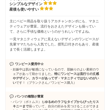
シンプルなデザイン
産後も使いやすい
主にベビー用品を取り扱うアカチャンホンポにも、マタニ
ティウェアが豊富。流行をおさえたデザインも揃ってい
て、さらに手頃な価格というのがうれしいですよね。
一見マタニティウェアに見えないデザインのワンピースが
先輩ママたちから人気でした。授乳口付きのもあり、産後
まで長く活躍しますよ。
ワンピース愛用中☆
妊娠中は肌が敏感になっているので、肌触りのよい素材のウ
ェアがあって助かりました。
特にワンピースは流行りの丈感
やデザイン、カラーがあってザ・マタニティではないのがい
い
です！（ブランクさん／ワンピース購入）
パンツの種類が豊富
パンツ（ボトムス）も
ゆるめのラフなタイプからぴったりス
キニーまで
揃っていて、自分の好みを見つけることができま