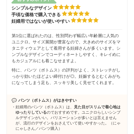
シンプルなデザイン
手頃な価格で購入できる
妊婦用ではないが使いやすい
第1位に選ばれたのは、性別問わず幅広い年齢層に人気の
ユニクロ。サイズ展開が豊富なので、大きめのサイズをマ
タニティウェアとして着用する妊婦さんが多くいます。シ
ンプルなデザインでコーディネートしやすく、キレイめに
もカジュアルにも着こなせますよ。
特に、パンツ（ボトムス）の評判がよく、ストレッチがし
っかり効いたほどよい締付けが◎。妊娠するとむくみがち
になってしまう足も、スッキリ美しく見せてくれます。
パンツ（ボトムス）がはきやすい
妊婦用のパンツ（ボトムス）は、
見た目がスリムで着心地は
ゆったりしている
のでおすすめです。ユニクロらしいシンプ
ルデザインがいい。バリエーションが多いとは言えません
が、流行のデザインをおさえていて使いやすかった。（にゃ
にゃしさん／パンツ購入）