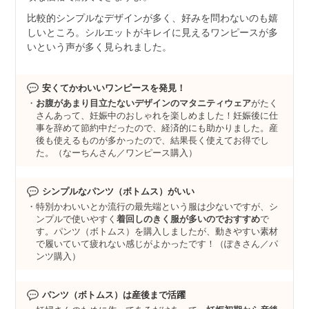
比較的シンプルなデザインが多く、好みを問わないのも嬉
しいところ。シルエットがキレイに見えるワンピースが多
いという声が多く見られました。
安くてかわいいワンピースを発見！
お腹があまり目立たないデザインのマタニティウェア
がたく
さんあって、妊娠中のおしゃれを楽しめました！妊娠後に仕
事を辞めて節約中だったので、経済的にも助かりました。産
後も使えるものが多かったので、結果長く使えてお得でし
た。（なーちんさん／ワンピース購入）
シンプルなパンツ（ボトムス）がいい
特別かわいいとか流行の最先端という服は少ないですが、シ
ンプルで使いやすく
着回しのきく服が多いのでおすすめ
で
す。パンツ（ボトムス）を購入しましたが、動きやすい素材
で履いていて疲れない感じがよかったです！（ぽきさん／パ
ンツ購入）
パンツ（ボトムス）は産後まで活躍