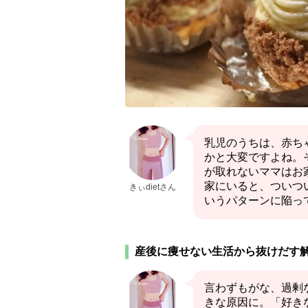
乳児のうちは、赤ち
かと大変ですよね。
が取れないママはお
家にいると、ついつ
きぃdietさん
いうパターンに陥っ
産後に痩せない生活から抜けだす
言わずもがな、過剰
きな原因に。「好き