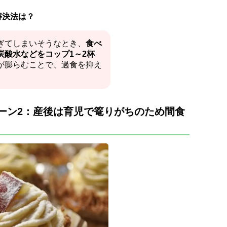
解決法は？
ぎてしまいそうなとき、
食べ
炭酸水などをコップ1～2杯
が膨らむことで、過食を抑え
ーン2：産後は育児で篭りがちのため間食