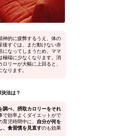
精神的に疲弊するうえ、体の
産後すぐは、まだ動けない赤
活になってしまうため、ママ
は極端に少なくなります。消
カロリーが大幅に上回ると、
になります。
解決法は？
を調べ、摂取カロリーをそれ
事で効率よくダイエットがで
の育児時間中に、
自分が何を
し、食習慣を見直す
のも効果