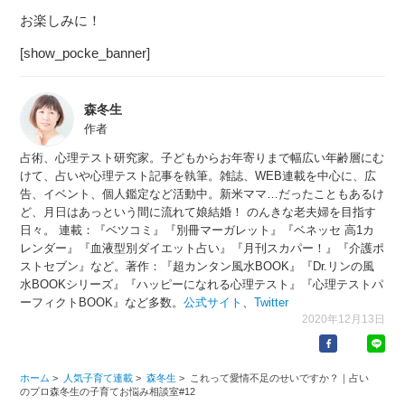
お楽しみに！
[show_pocke_banner]
森冬生
作者
占術、心理テスト研究家。子どもからお年寄りまで幅広い年齢層にむ
けて、占いや心理テスト記事を執筆。雑誌、WEB連載を中心に、広
告、イベント、個人鑑定など活動中。新米ママ…だったこともあるけ
ど、月日はあっという間に流れて娘結婚！ のんきな老夫婦を目指す
日々。 連載：『ベツコミ』『別冊マーガレット』『ベネッセ 高1カ
レンダー』『血液型別ダイエット占い』『月刊スカパー！』『介護ポ
ストセブン』など。著作：『超カンタン風水BOOK』『Dr.リンの風
水BOOKシリーズ』『ハッピーになれる心理テスト』『心理テストパ
ーフィクトBOOK』など多数。
公式サイト
、
Twitter
2020年12月13日
ホーム
>
人気子育て連載
>
森冬生
>
これって愛情不足のせいですか？｜占い
のプロ森冬生の子育てお悩み相談室#12