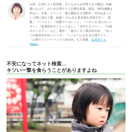
占術、心理テスト研究家。子どもからお年寄りまで幅広い年齢
層にむけて、占いや心理テスト記事を執筆。雑誌、WEB連載を
中心に、広告、イベント、個人鑑定など活動中。月日はあっと
いう間に流れて娘、結婚！ のんきな老夫婦を目指す日々。 連
載：『ベツコミ』『別冊マーガレット』『ベネッセ 高1カレン
ダー』『血液型別ダイエット占い』『月刊スカパー！』『介護
ポストセブン』など。著作：『超カンタン風水BOOK』『Dr.リ
ンの風水BOOKシリーズ』『ハッピーになれる心理テスト』
『心理テストパーフィクトBOOK』など多数。
公式サイト
、
Twitter
不安になってネット検索…
キツい一撃を食らうことがありますよね