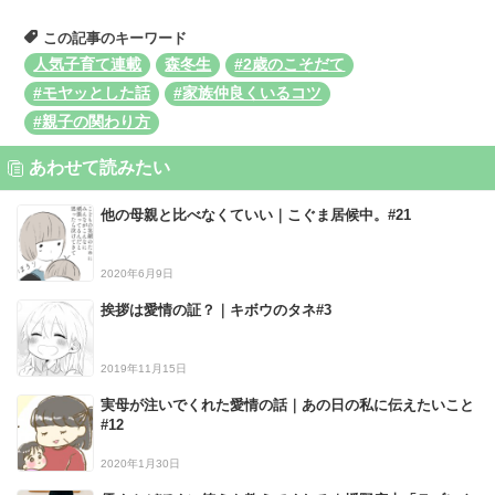
この記事のキーワード
人気子育て連載
森冬生
#2歳のこそだて
#モヤッとした話
#家族仲良くいるコツ
#親子の関わり方
あわせて読みたい
他の母親と比べなくていい｜こぐま居候中。#21
2020年6月9日
挨拶は愛情の証？｜キボウのタネ#3
2019年11月15日
実母が注いでくれた愛情の話｜あの日の私に伝えたいこと
#12
2020年1月30日