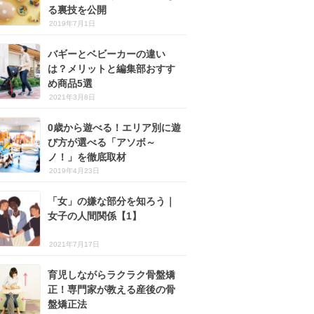
る裏技を公開
2019年7月1日
バギーとベビーカーの違い
は？メリットと編集部おすす
め商品5選
2021年3月8日
0歳から遊べる！エリア別に遊
び方が選べる「アソボ～
ノ！」を徹底取材
2019年4月23日
「女」の嫌な部分を知ろう｜
女子の人間関係【1】
2021年7月17日
育児しながらラクラク骨盤矯
正！専門家が教える産後の骨
盤矯正法