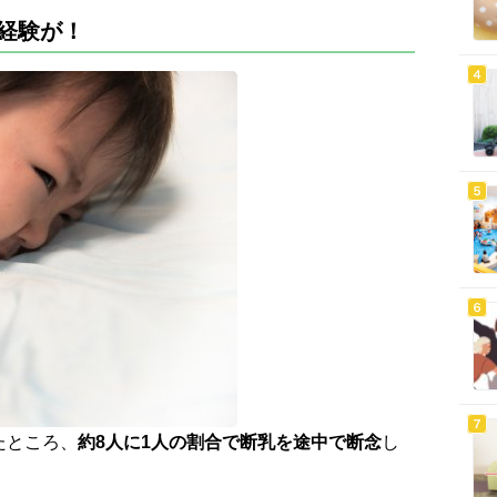
経験が！
たところ、
約8人に1人の割合で断乳を途中で断念
し