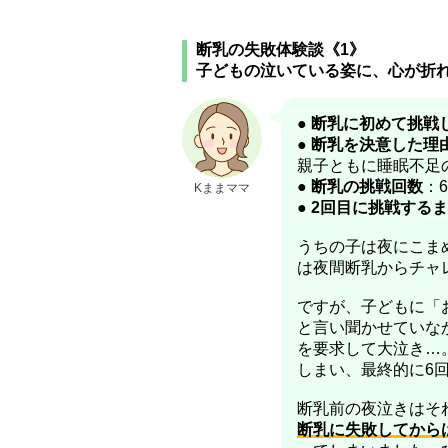
断乳の失敗体験談《1》
子どもの泣いている姿に、心が折
●
断乳に初めて挑戦
●
断乳を決意した理
親子ともに睡眠不足
●
断乳の挑戦回数
：
Kままママ
●
2回目に挑戦する
うちの子は夜にこま
は夜間断乳からチャ
ですが、子どもに「
と言い聞かせていな
を要求して大泣き…
しまい、最終的に6
断乳前の夜泣きはそ
断乳に失敗してから