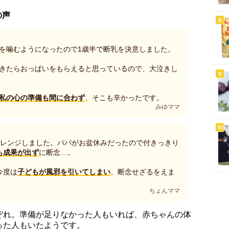
の声
を噛むようになったので1歳半で断乳を決意しました。
きたらおっぱいをもらえると思っているので、大泣きし
私の心の準備も間に合わず
、そこも辛かったです。
みゆママ
ャレンジしました。パパがお盆休みだったので付きっきり
も成果が出ず
に断念…。
今度は
子どもが風邪を引いてしまい
、断念せざるをえま
ちょんママ
ぞれ。準備が足りなかった人もいれば、赤ちゃんの体
った人もいたようです。