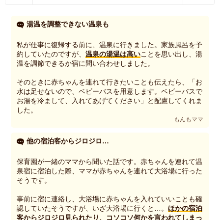
湯温を調整できない温泉も
私が仕事に復帰する前に、温泉に行きました。家族風呂を予
約していたのですが、
温泉の湯温は高い
ことを思い出し、湯
温を調節できるか宿に問い合わせしました。
そのときに赤ちゃんを連れて行きたいことも伝えたら、「お
水は足せないので、ベビーバスを用意します。ベビーバスで
お湯を冷まして、入れてあげてください」と配慮してくれま
した。
もんもママ
他の宿泊客からジロジロ…
保育園が一緒のママから聞いた話です。赤ちゃんを連れて温
泉宿に宿泊した際、ママが赤ちゃんを連れて大浴場に行った
そうです。
事前に宿に連絡し、大浴場に赤ちゃんを入れていいことも確
認していたそうですが、いざ大浴場に行くと…。
ほかの宿泊
客からジロジロ見られたり、コソコソ何かを言われてしまっ