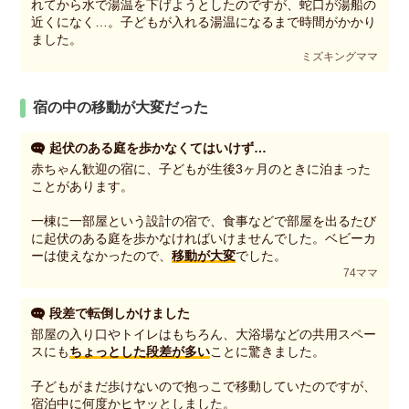
れてから水で湯温を下げようとしたのですが、蛇口が湯船の
近くになく…。子どもが入れる湯温になるまで時間がかかり
ました。
ミズキングママ
宿の中の移動が大変だった
起伏のある庭を歩かなくてはいけず…
赤ちゃん歓迎の宿に、子どもが生後3ヶ月のときに泊まった
ことがあります。
一棟に一部屋という設計の宿で、食事などで部屋を出るたび
に起伏のある庭を歩かなければいけませんでした。ベビーカ
ーは使えなかったので、
移動が大変
でした。
74ママ
段差で転倒しかけました
部屋の入り口やトイレはもちろん、大浴場などの共用スペー
スにも
ちょっとした段差が多い
ことに驚きました。
子どもがまだ歩けないので抱っこで移動していたのですが、
宿泊中に何度かヒヤッとしました。