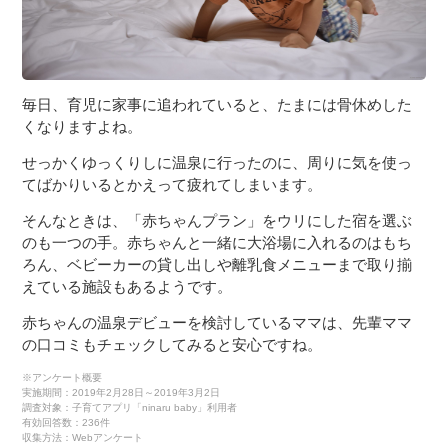
毎日、育児に家事に追われていると、たまには骨休めした
くなりますよね。
せっかくゆっくりしに温泉に行ったのに、周りに気を使っ
てばかりいるとかえって疲れてしまいます。
そんなときは、「赤ちゃんプラン」をウリにした宿を選ぶ
のも一つの手。赤ちゃんと一緒に大浴場に入れるのはもち
ろん、ベビーカーの貸し出しや離乳食メニューまで取り揃
えている施設もあるようです。
赤ちゃんの温泉デビューを検討しているママは、先輩ママ
の口コミもチェックしてみると安心ですね。
※アンケート概要
実施期間：2019年2月28日～2019年3月2日
調査対象：子育てアプリ「ninaru baby」利用者
有効回答数：236件
収集方法：Webアンケート