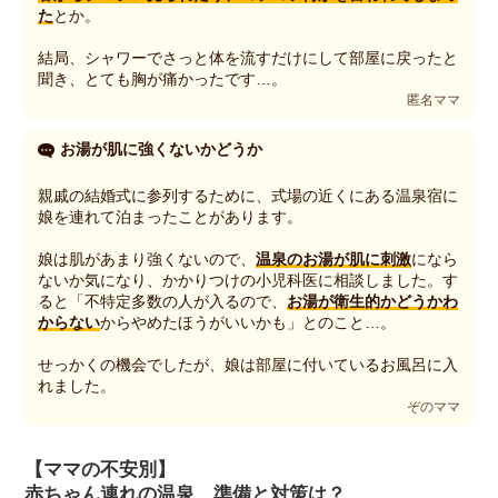
た
とか。
結局、シャワーでさっと体を流すだけにして部屋に戻ったと
聞き、とても胸が痛かったです…。
匿名ママ
お湯が肌に強くないかどうか
親戚の結婚式に参列するために、式場の近くにある温泉宿に
娘を連れて泊まったことがあります。
娘は肌があまり強くないので、
温泉のお湯が肌に刺激
になら
ないか気になり、かかりつけの小児科医に相談しました。す
ると「不特定多数の人が入るので、
お湯が衛生的かどうかわ
からない
からやめたほうがいいかも」とのこと…。
せっかくの機会でしたが、娘は部屋に付いているお風呂に入
れました。
ぞのママ
【ママの不安別】
赤ちゃん連れの温泉、準備と対策は？