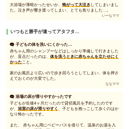
大浴場が薄暗かったせいか、
怖がって大泣き
してしまいまし
た。泣き声が響き渡ってしまい、とても焦りました…。
いーなママ
いつもと勝手が違ってアタフタ…
子どもの体を洗いにくかった…
赤ちゃん用のシャンプーなどはしっかり準備して行きました
が、盲点だったのは、
体を洗うときに赤ちゃんを立たせにく
かった
こと。
家のお風呂より広いので歩き回ろうとしてしまい、体を押さ
えておくのが大変でした。
ななママ
浴場の床が滑りやすかったです
子どもが生後4ヶ月だったので貸切風呂を予約したのです
が、
浴室の床が滑りやすく
、子どもを抱っこして歩くのはか
なり怖かったです。
また、 赤ちゃん用にベビーバスを借りて、温泉のお湯を入