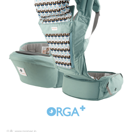
出典:
www.pognae.jp