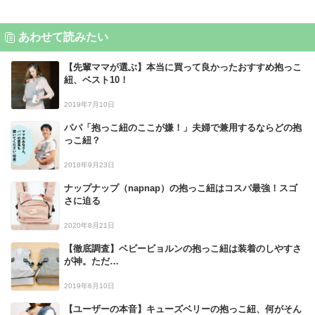
あわせて読みたい
【先輩ママが選ぶ】本当に買って良かったおすすめ抱っこ
紐、ベスト10！
2019年7月10日
パパ「抱っこ紐のここが嫌！」夫婦で兼用するならどの抱
っこ紐？
2018年9月23日
ナップナップ（napnap）の抱っこ紐はコスパ最強！スゴ
さに迫る
2020年8月21日
【徹底調査】ベビービョルンの抱っこ紐は装着のしやすさ
が神。ただ…
2019年6月10日
【ユーザーの本音】キューズベリーの抱っこ紐、何がそん