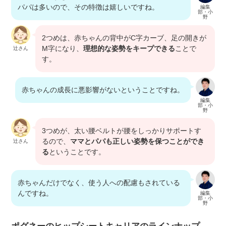
パパは多いので、その特徴は嬉しいですね。
編集
部・小
野
2つめは、赤ちゃんの背中がC字カーブ、足の開きが
M字になり、
理想的な姿勢をキープできる
ことで
辻さん
す。
赤ちゃんの成長に悪影響がないということですね。
編集
部・小
野
3つめが、太い腰ベルトが腰をしっかりサポートす
るので、
ママとパパも正しい姿勢を保つことができ
辻さん
る
ということです。
赤ちゃんだけでなく、使う人への配慮もされている
んですね。
編集
部・小
野
ポグネーのヒップシートキャリアのラインナップ