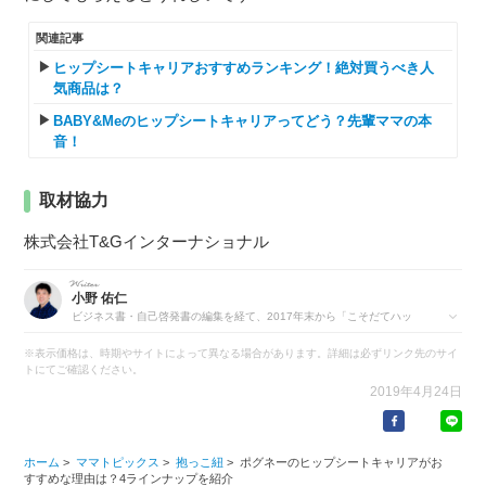
関連記事
ヒップシートキャリアおすすめランキング！絶対買うべき人
気商品は？
BABY&Meのヒップシートキャリアってどう？先輩ママの本
音！
取材協力
株式会社T&Gインターナショナル
小野 佑仁
ビジネス書・自己啓発書の編集を経て、2017年末から「こそだてハッ
ク」「ninaru baby」の編集に携わる。大学院でヒトの遺伝子について研
究していたため理系と思われがちだが、自分では文系だと思っている。1
※表示価格は、時期やサイトによって異なる場合があります。詳細は必ずリンク先のサイ
児の父として、家庭では主に料理と掃除を担当。なぜか社内では「ポテ
トにてご確認ください。
トさん」と呼ばれています。
2019年4月24日
https://eversense.co.jp/member/ono-yujin
ホーム
>
ママトピックス
>
抱っこ紐
>
ポグネーのヒップシートキャリアがお
すすめな理由は？4ラインナップを紹介