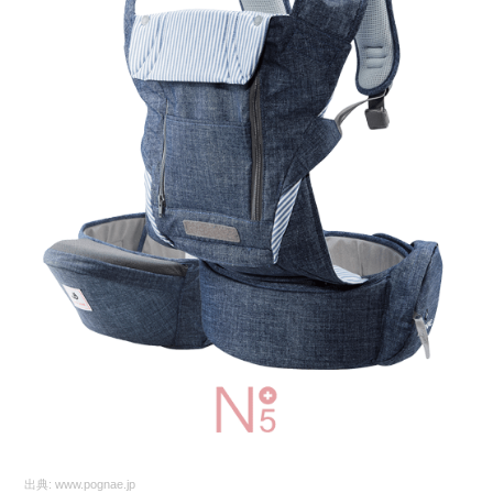
出典:
www.pognae.jp