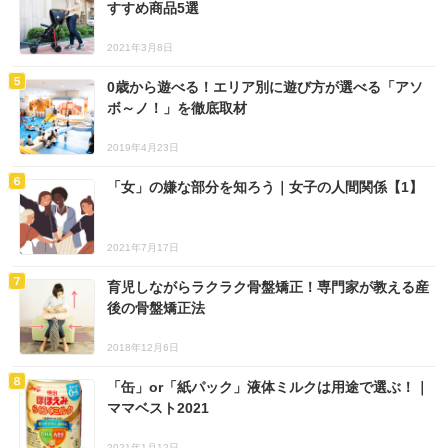
すすめ商品5選
2021年3月8日
0歳から遊べる！エリア別に遊び方が選べる「アソ
ボ～ノ！」を徹底取材
2019年4月23日
「女」の嫌な部分を知ろう｜女子の人間関係【1】
2021年7月17日
育児しながらラクラク骨盤矯正！専門家が教える産
後の骨盤矯正法
2018年12月6日
「缶」or「紙パック」液体ミルクは用途で選ぶ！｜
ママベスト2021
2021年1月12日