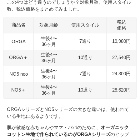
この4つはどう違うのでしょうか？対象月齢、使用スタイル
数、税込価格をまとめてみました。
税込
商品名
対象月齢
使用スタイル
価格
生後4〜
7通り
19,980円
ORGA
36ヶ月
生後4〜
ORGA＋
10通り
27,540円
36ヶ月
生後4〜
7通り
24,300円
NO5 neo
36ヶ月
生後4〜
NO5＋
10通り
28,620円
36ヶ月
ORGAシリーズとNO5シリーズの大きな違いは、使われて
いる生地にあるようです。
肌が敏感な赤ちゃんやママ・パパのために、
オーガニック
コットン生地で作られているのがORGAシリーズ
のヒップ