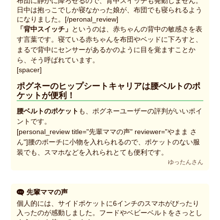
布団に静かに降ろせるので、背中スイッチも発動しません。
日中は抱っこでしか寝なかった娘が、布団でも寝られるよう
になりました。[/peronal_review]
「背中スイッチ」
というのは、赤ちゃんの背中の敏感さを表
す言葉です。寝ている赤ちゃんを布団やベッドに下ろすと、
まるで背中にセンサーがあるかのように目を覚ますことか
ら、そう呼ばれています。
[spacer]
ポグネーのヒップシートキャリアは腰ベルトのポ
ケットが便利！
腰ベルトのポケット
も、ポグネーユーザーの評判がいいポイ
ントです。
[personal_review title="先輩ママの声" reviewer="やまま さ
ん"]腰のポーチに小物を入れられるので、ポケットのない服
装でも、スマホなどを入れられとても便利です。
ゆったんさん
先輩ママの声
個人的には、サイドポケットに6インチのスマホがぴったり
入ったのが感動しました。フードやベビーベルトをさっとし