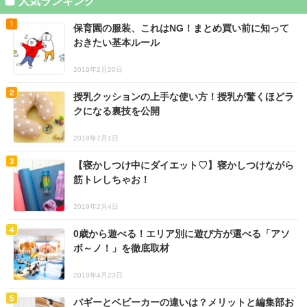
人気ランキング
保育園の服装、これはNG！まとめ買い前に知って
おきたい基本ルール
2019年2月20日
授乳クッションの上手な使い方！授乳が驚くほどラ
クになる裏技を公開
2019年7月1日
【寝かしつけ中にダイエット♡】寝かしつけながら
筋トレしちゃお！
2019年2月4日
0歳から遊べる！エリア別に遊び方が選べる「アソ
ボ～ノ！」を徹底取材
2019年4月23日
バギーとベビーカーの違いは？メリットと編集部お