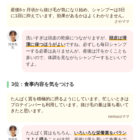
産後6ヶ月頃から抜け毛が気になり始め、シャンプーは3日
に1回に抑えています。効果があるかはよくわかりません。
さやママ
洗いすぎは頭皮の乾燥につながりますが、
頭皮は清
潔に保つほうがよい
ですね。必ずしも毎日シャンプ
河井先
生
ーする必要はありませんが、産後は汗をかくことも
多いので、体調を見ながらシャンプーするといいで
すよ。
3位：食事内容を気をつける
たんぱく質を積極的に摂るようにしています。忙しいときは
プロテインバーも利用しています。抜け毛の量は落ち着いて
きたと思います。
nemucoママ
たんぱく質はもちろん、
いろいろな栄養素をバラン
スよく摂る
ことが大切。産後は落ち着いて食事をで
河井先