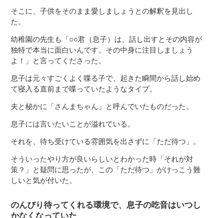
そこに、子供をそのまま愛しましょうとの解釈を見出し
た。
幼稚園の先生も「○○君（息子）は、話し出すとその内容が
独特で本当に面白いんです。その中身に注目しましょう
よ！」と言ってくださった。
息子は元々すごくよく喋る子で、起きた瞬間から話し始め
て寝入る直前まで喋っていたようなタイプ。
夫と秘かに「さんまちゃん」と呼んでいたものだった。
息子には言いたいことが溢れている。
それを、待ち受けている雰囲気を出さずに「ただ待つ」。
そういったやり方が良いらしいとわかった時「それが対
策？」と疑問に思ったが、この「ただ待つ」がけっこう難
しいと気が付いた。
のんびり待ってくれる環境で、息子の吃音はいつし
かなくなっていた