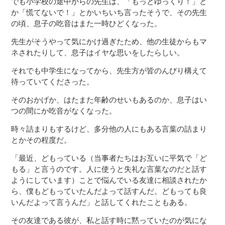
でも小学校の途中からの先生は、「もっとゆっくり！」と
か「慌てないで！」とかいちいち言ったそうで、その先生
の頃、息子の吃音はまた一時ひどくなった。
先生がそうやって気にかけ過ぎたため、他の生徒からもマ
ネされたりして、息子はイヤな思いをしたらしい。
それでも中学生になってから、先生方が皆のんびり構えて
待っていてくださった。
そのおかげか、はたまた年齢のせいもあるのか、息子はい
つの間にか吃音がなくなった。
時々詰まりもするけど、多分他の人にもある言葉の詰まり
とかその程度だ。
「最近、どもっている（当事者たちはお互いに平気で「ど
もる」と言うのです。人に使うと失礼な言葉なのだと話す
ようにしています）ことで悩んでいる友達に相談されたか
ら、僕もどもっていたんだよって話すんだ。どもっても良
いんだよって言うんだ」と話してくれたこともある。
その友達である彼が、私と話す時に黙っていたのが気にな