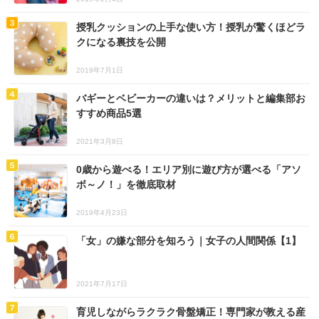
授乳クッションの上手な使い方！授乳が驚くほどラ
クになる裏技を公開
2019年7月1日
バギーとベビーカーの違いは？メリットと編集部お
すすめ商品5選
2021年3月8日
0歳から遊べる！エリア別に遊び方が選べる「アソ
ボ～ノ！」を徹底取材
2019年4月23日
「女」の嫌な部分を知ろう｜女子の人間関係【1】
2021年7月17日
育児しながらラクラク骨盤矯正！専門家が教える産