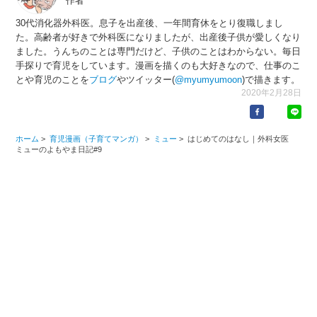
作者
30代消化器外科医。息子を出産後、一年間育休をとり復職しまし
た。高齢者が好きで外科医になりましたが、出産後子供が愛しくなり
ました。うんちのことは専門だけど、子供のことはわからない。毎日
手探りで育児をしています。漫画を描くのも大好きなので、仕事のこ
とや育児のことを
ブログ
やツイッター(
@myumyumoon
)で描きます。
2020年2月28日
ホーム
>
育児漫画（子育てマンガ）
>
ミュー
>
はじめてのはなし｜外科女医
ミューのよもやま日記#9