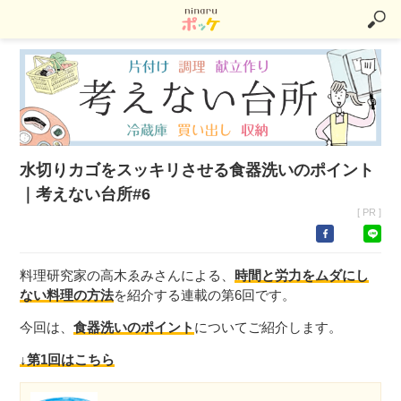
水切りカゴをスッキリさせる食器洗いのポイント
｜考えない台所#6
[ PR ]
料理研究家の高木ゑみさんによる、
時間と労力をムダにし
ない料理の方法
を紹介する連載の第6回です。
今回は、
食器洗いのポイント
についてご紹介します。
↓第1回はこちら