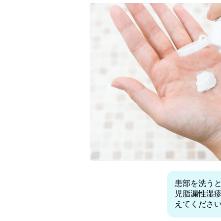
患部を洗う
児脂漏性湿
えてくださ