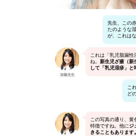
先生、この
たのような
が、これは
これは「乳児脂漏性
ね。
新生児ざ瘡（新
して「乳児湿疹」と
加藤先生
こ
ど
この写真の通り、黄
特徴ですね。他に
ジ
きることもあります