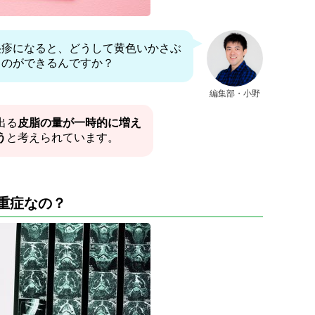
湿疹になると、どうして黄色いかさぶ
ものができるんですか？
編集部・小野
出る
皮脂の量が一時的に増え
う
と考えられています。
重症なの？