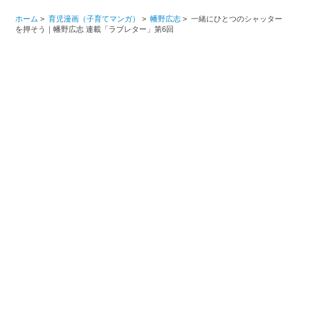
ホーム
>
育児漫画（子育てマンガ）
>
幡野広志
>
一緒にひとつのシャッター
を押そう｜幡野広志 連載「ラブレター」第6回