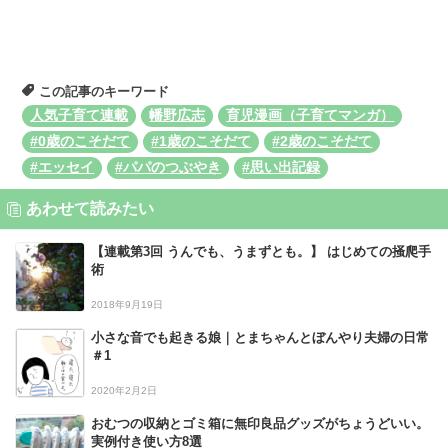
この記事のキーワード
人気子育て連載
幡野広志
育児漫画（子育てマンガ）
#0歳のこそだて
#1歳のこそだて
#2歳のこそだて
#エッセイ
#パパのつぶやき
#思い出記録
あわせて読みたい
【連載第3回 うんでも、うまずとも。】 はじめての掻爬手
術
2018年9月19日
小さな音でも起きる娘｜とまちゃんとぼんやり夫婦の日常
＃1
2020年2月2日
おむつの収納とゴミ箱に無印良品グッズがちょうどいい。
実例付き使い方8選