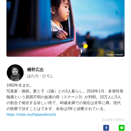
幡野広志
はたの・ひろし
1983年生まれ。
写真家・猟師。妻と子（2歳）との3人暮らし。2018年1月、多発性骨
髄腫という原因不明の血液の癌（ステージ3）が判明。10万人に5人
の割合で発症する珍しい癌で、40歳未満での発症は非常に稀。現代
の医療で治すことはできず、余命は3年と診断されている。
https://note.mu/hatanohiroshi
2018年7月6日