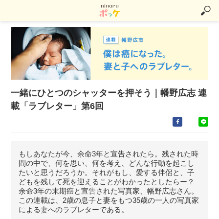
一緒にひとつのシャッターを押そう｜幡野広志 連
載「ラブレター」第6回
もしあなたが今、余命3年と宣告されたら。残された時
間の中で、何を思い、何を考え、どんな行動を起こし
たいと思うだろうか。それがもし、愛する伴侶と、子
どもを残して死を迎えることがわかったとしたらー？
余命3年の末期癌と宣告された写真家、幡野広志さん。
この連載は、2歳の息子と妻をもつ35歳の一人の写真家
による妻へのラブレターである。