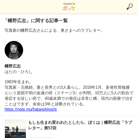
「幡野広志」に関する記事一覧
写真家の幡野広志さんによる、奥さまへのラブレター。
幡野広志
はたの・ひろし
1983年生まれ。
写真家・元猟師。妻と長男との3人暮らし。2018年1月、多発性骨髄腫
という原因不明の血液の癌（ステージ3）が判明。10万人に5人の割合で
発症する珍しい癌で、40歳未満での発症は非常に稀。現代の医療で治す
ことはできず、余命は3年と診断されている。
https://note.mu/hatanohiroshi
もしも生まれ変われたとしたら、ぼくは｜幡野広志「ラブ
レター」第57回