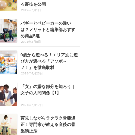
る裏技を公開
2019年7月1日
バギーとベビーカーの違い
は？メリットと編集部おすす
め商品5選
2021年3月8日
0歳から遊べる！エリア別に遊
び方が選べる「アソボ～
ノ！」を徹底取材
2019年4月23日
「女」の嫌な部分を知ろう｜
女子の人間関係【1】
2021年7月17日
育児しながらラクラク骨盤矯
正！専門家が教える産後の骨
盤矯正法