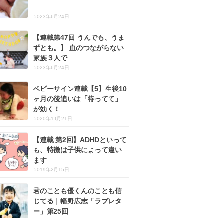
2023年6月24日
【連載第47回 うんでも、うま
ずとも。】 血のつながらない
家族３人で
2023年6月24日
ベビーサイン連載【5】生後10
ヶ月の後追いは「待ってて」
が効く！
2020年10月21日
【連載 第2回】ADHDといって
も、特徴は子供によって違い
ます
2019年2月15日
君のことも優くんのことも信
じてる｜幡野広志「ラブレタ
ー」第25回