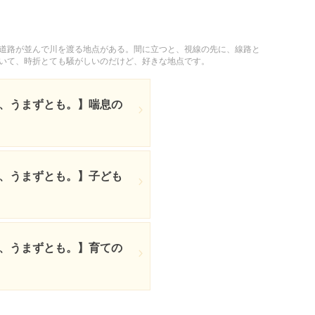
道路が並んで川を渡る地点がある。間に立つと、視線の先に、線路と
いて、時折とても騒がしいのだけど、好きな地点です。
も、うまずとも。】喘息の
も、うまずとも。】子ども
も、うまずとも。】育ての