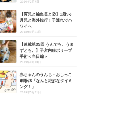
2020年2月7日
【育児と編集長と②】1歳9ヶ
月児と海外旅行！子連れでハ
ワイへ
2018年9月21日
【連載第35回 うんでも、うま
ずとも。】子宮内膜ポリープ
手術＜当日編＞
2019年9月13日
赤ちゃんのうんち・おしっこ
劇場♯8「なんと絶妙なタイミ
ング！」
2019年5月31日