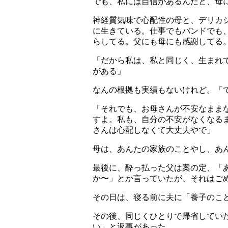
でも、私には自信があるんだと、母
神経質気味で心配性の母と、デリカ
に生きている。仕事でもバンドでも
らしてる。父にも母にも感謝してる
「だから私は、私と同じく、生まれ
がある」
なんの根拠も実績もないけれど。「
「それでも、お母さんが不安なまま
すよ。私も、自分の不安がなくなる
さんは心配しなくて大丈夫やで」
母は、あんたの家族のことやし、あ
最後に、酔っ払った父は案の定、「
か〜」とか言っていたが、それはご
その日は、寝る前に夫に「養子のこ
その後、同じくひとりで帰省してい
い」と返事があった。