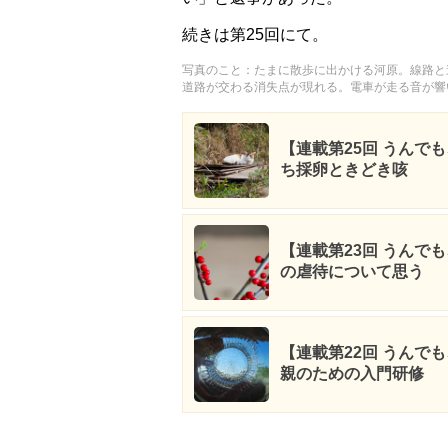
続きは第25回にて。
写真のこと：たまに散歩に出かける河原。線路と
道路が交わる消失点が現れる。電車が走る音が響
【連載第25回 うんで
ち採卵ときどき咳
【連載第23回 うんで
の虐待について思う
【連載第22回 うんで
親のための入門研修