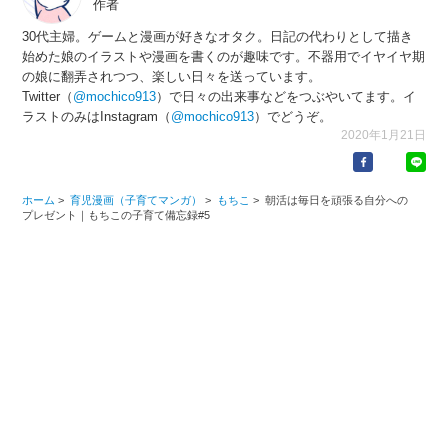
作者
30代主婦。ゲームと漫画が好きなオタク。日記の代わりとして描き
始めた娘のイラストや漫画を書くのが趣味です。不器用でイヤイヤ期
の娘に翻弄されつつ、楽しい日々を送っています。
Twitter（
@mochico913
）で日々の出来事などをつぶやいてます。イ
ラストのみはInstagram（
@mochico913
）でどうぞ。
2020年1月21日
ホーム
>
育児漫画（子育てマンガ）
>
もちこ
>
朝活は毎日を頑張る自分への
プレゼント｜もちこの子育て備忘録#5