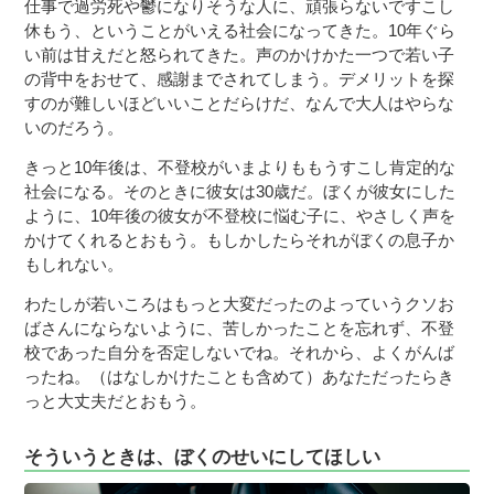
仕事で過労死や鬱になりそうな人に、頑張らないですこし
休もう、ということがいえる社会になってきた。10年ぐら
い前は甘えだと怒られてきた。声のかけかた一つで若い子
の背中をおせて、感謝までされてしまう。デメリットを探
すのが難しいほどいいことだらけだ、なんで大人はやらな
いのだろう。
きっと10年後は、不登校がいまよりももうすこし肯定的な
社会になる。そのときに彼女は30歳だ。ぼくが彼女にした
ように、10年後の彼女が不登校に悩む子に、やさしく声を
かけてくれるとおもう。もしかしたらそれがぼくの息子か
もしれない。
わたしが若いころはもっと大変だったのよっていうクソお
ばさんにならないように、苦しかったことを忘れず、不登
校であった自分を否定しないでね。それから、よくがんば
ったね。（はなしかけたことも含めて）あなただったらき
っと大丈夫だとおもう。
そういうときは、ぼくのせいにしてほしい