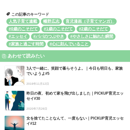
この記事のキーワード
人気子育て連載
幡野広志
育児漫画（子育てマンガ）
#0歳のこそだて
#1歳のこそだて
#2歳のこそだて
#エッセイ
#パパのつぶやき
#やさしさに触れた瞬間
#家族と過ごす時間
#心に刻んでいること
あわせて読みたい
3人で一緒に、笑顔で暮らそうよ。｜今日も明日も、家族
でいようよ#5
2019年11月12日
昨日の夜、初めて家を飛び出しました｜PICKUP育児エッ
セイ#30
2020年7月26日
女を捨てたことなんて、一度もない｜PICKUP育児エッセ
イ#12