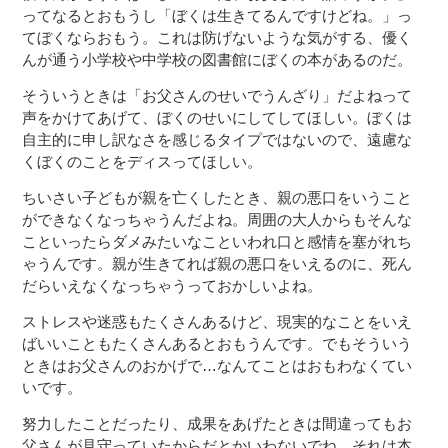
ってなるとおもうし「ぼくは生きてるんですけどね。」っ
てぼくならおもう。これは防げないような気がする、優く
んが通う小学校や中学校の図書館にぼくの本があるのだ。
そういうときは「お父さんのせいでうんざり」だよねって
声をかけてあげて、ぼくのせいにしてしてほしい。ぼくは
自主的に申し訳なさを感じるタイプではないので、遠慮な
くぼくのことをディスってほしい。
ちいさい子どもが親を亡くしたとき、親の悪口をいうこと
ができなくなっちゃうんだよね。周囲の大人からもそんな
こといったらダメみたいなこといわれ口と感情を塞がれち
ゃうんです。親が生きてれば親の悪口をいえるのに、死ん
だらいえなくなっちゃうっておかしいよね。
ストレスや迷惑もたくさんあるけど、現実的なことをいえ
ばいいこともたくさんあるとおもうんです。でもそういう
ときはお父さんのおかげで…なんてことはおもわなくてい
いです。
努力したことだったり、成果をあげたときは間違ってもお
父さんが見守っていたからだとかいわないでね。それは本