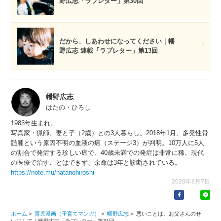
野広志「ラブレター」第30回
だから、しあわせになってください｜幡
野広志 連載「ラブレター」第13回
幡野広志
はたの・ひろし
1983年生まれ。
写真家・猟師。妻と子（2歳）との3人暮らし。2018年1月、多発性骨
髄腫という原因不明の血液の癌（ステージ3）が判明。10万人に5人
の割合で発症する珍しい癌で、40歳未満での発症は非常に稀。現代
の医療で治すことはできず、余命は3年と診断されている。
https://note.mu/hatanohiroshi
2020年8月7日
ホーム
>
育児漫画（子育てマンガ）
>
幡野広志
>
悪いことは、お父さんのせ