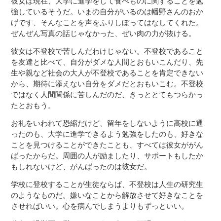
彼女は現在、大学に進学をして食べものに関することを勉
強しているそうだ。いまの自分がいるのは幡野さんのおか
げです、そんなことを声をふりしぼってはなしてくれた。
ぜんぜん写真の話じゃなかった、ぜい肉の力が抜ける。
彼女は不登校で苦しんだわけじゃない。不登校であること
を友達と比べて、自分がダメな人間とおもいこんだり、先
生や親など社会の大人が不登校であることを肯定できない
から、期待に添えない自分をダメだとおもいこむ。不登校
ではなく人間関係に苦しんだのだ、きっととてもつらかっ
たとおもう。
お礼をいわれて恐縮だけど、留年をしないように高校に通
ったのも、大学に進学できるよう勉強をしたのも、好きな
ことを見つけることができたことも、すべては彼女ががん
ばったからだ。周囲の人が励ましたり、サポートもしたか
もしれないけど、がんばったのは彼女だ。
学校に登校することが生徒ならば、不登校は人生の研究生
のようなものだ。嫌いなことから解放させて好きなことを
させればいい。心を病んでしまうよりもずっといい。